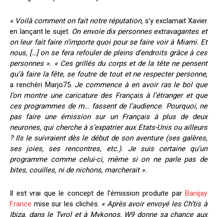
« Voilà comment on fait notre réputation,
s’y exclamait Xavier
en lançant le sujet.
On envoie dix personnes extravagantes et
on leur fait faire n’importe quoi pour se faire voir à Miami. Et
nous, […] on se fera refouler de pleins d’endroits grâce à ces
personnes ».
« Ces grillés du corps et de la tête ne pensent
qu’à faire la fête, se foutre de tout et ne respecter personne,
a renchéri Marjo75.
Je commence à en avoir ras le bol que
l’on montre une caricature des Français à l’étranger et que
ces programmes de m… fassent de l’audience. Pourquoi, ne
pas faire une émission sur un Français à plus de deux
neurones, qui cherche à s’expatrier aux Etats-Unis ou ailleurs
? Ils le suivraient dès le début de son aventure (ses galères,
ses joies, ses rencontres, etc.). Je suis certaine qu’un
programme comme celui-ci, même si on ne parle pas de
bites, couilles, ni de nichons, marcherait ».
Il est vrai que le concept de l’émission produite par
Banijay
France
mise sur les clichés.
« Après avoir envoyé les Ch’tis à
Ibiza, dans le Tyrol et à Mykonos, W9 donne sa chance aux