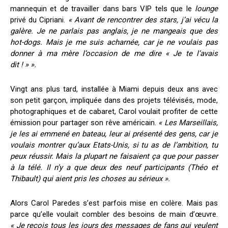
mannequin et de travailler dans bars VIP tels que le
lounge
privé du Cipriani.
« Avant de rencontrer des stars, j’ai vécu la
galère. Je ne parlais pas anglais, je ne mangeais que des
hot-dogs. Mais je me suis acharnée, car je ne voulais pas
donner à ma mère l’occasion de me dire « Je te l’avais
dit ! » ».
Vingt ans plus tard, installée à Miami depuis deux ans avec
son petit garçon, impliquée dans des projets télévisés, mode,
photographiques et de cabaret, Carol voulait profiter de cette
émission pour partager son rêve américain.
« Les Marseillais,
je les ai emmené en bateau, leur ai présenté des gens, car je
voulais montrer qu’aux Etats-Unis, si tu as de l’ambition, tu
peux réussir. Mais la plupart ne faisaient ça que pour passer
à la télé. Il n’y a que deux des neuf participants (Théo et
Thibault) qui aient pris les choses au sérieux ».
Alors Carol Paredes s’est parfois mise en colère. Mais pas
parce qu’elle voulait combler des besoins de main d’œuvre.
« Je reçois tous les jours des messages de fans qui veulent