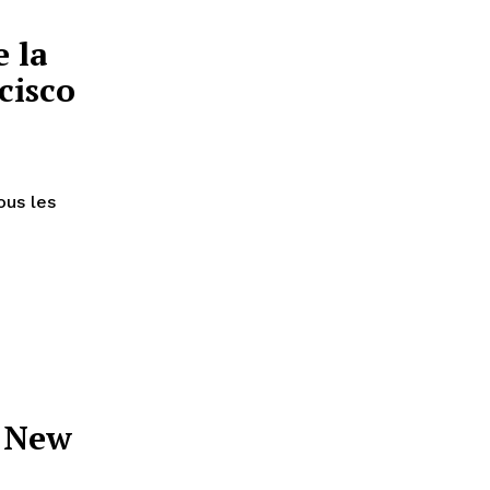
 la
cisco
ous les
e New