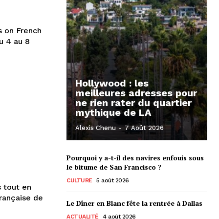
s on French
u 4 au 8
Hollywood : les
meilleures adresses pour
ne rien rater du quartier
mythique de LA
Alexis Chenu
-
7 Août 2026
Pourquoi y a-t-il des navires enfouis sous
le bitume de San Francisco ?
CULTURE
5 août 2026
s tout en
française de
Le Dîner en Blanc fête la rentrée à Dallas
ACTUALITÉ
4 août 2026