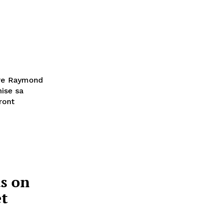
tre Raymond
ise sa
ront
s on
et