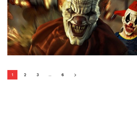
1
2
3
...
6