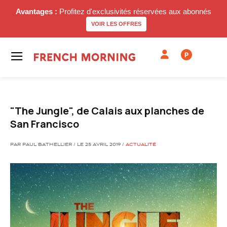
Avantages :
Profitez d'exclusivités réservées aux abonnés
VOIR LES OFFRES
P
"The Jungle", de Calais aux planches de
San Francisco
PAR PAUL BATHELLIER / LE 25 AVRIL 2019 /
ACTUALITÉ