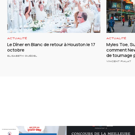
ACTUALITÉ
ACTUALITÉ
Le Dîner en Blanc de retour à Houston le 17
Myles Toe, S
octobre
comment New 
de tournage p
ELISABETH GUÉDEL
VINCENT PIALAT