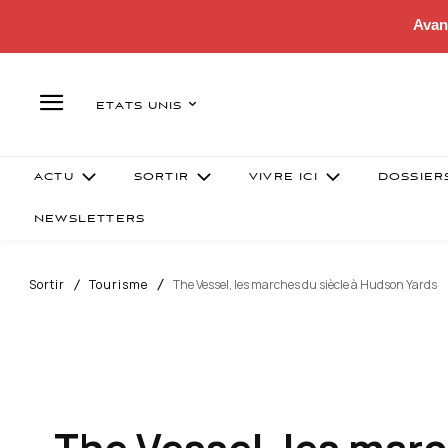
Avan
ETATS UNIS
ACTU
SORTIR
VIVRE ICI
DOSSIER
NEWSLETTERS
Sortir
Tourisme
The Vessel, les marches du siècle à Hudson Yards
The Vessel, les mar