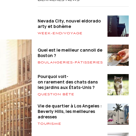
DERNIÈRES NEWS
Nevada City, nouvel eldorado
arty et bohème
WEEK-END/VOYAGE
Quel est le meilleur cannoli de
Boston ?
BOULANGERIES-PÂTISSERIES
Pourquoi voit-
on rarement des chats dans
les jardins aux États-Unis ?
QUESTION BÊTE
Vie de quartier à Los Angeles :
Beverly Hills, les meilleures
adresses
TOURISME