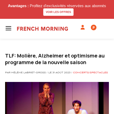
Avantages :
Profitez d'exclusivités réservées aux abonnés
VOIR LES OFFRES
P
TLF: Molière, Alzheimer et optimisme au
programme de la nouvelle saison
PAR HÉLÈNE LABRIET-GROSS / LE 31 AOÛT 2023 /
CONCERTS/SPECTACLES