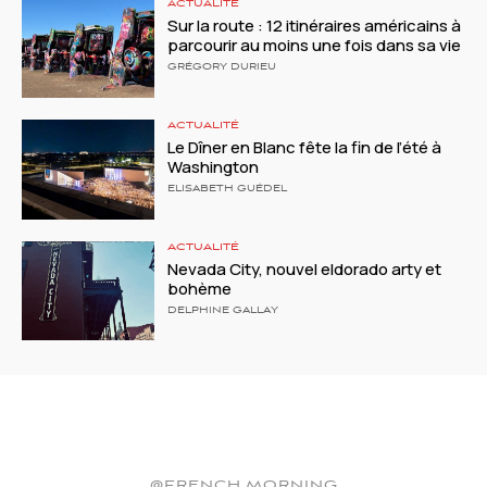
ACTUALITÉ
Sur la route : 12 itinéraires américains à
parcourir au moins une fois dans sa vie
GRÉGORY DURIEU
ACTUALITÉ
Le Dîner en Blanc fête la fin de l’été à
Washington
ELISABETH GUÉDEL
ACTUALITÉ
Nevada City, nouvel eldorado arty et
bohème
DELPHINE GALLAY
@FRENCH.MORNING