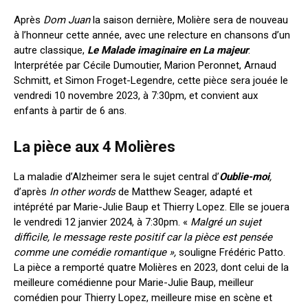
Après
Dom Juan
la saison dernière, Molière sera de nouveau
à l’honneur cette année, avec une relecture en chansons d’un
autre classique,
Le Malade imaginaire en La majeur
.
Interprétée par Cécile Dumoutier, Marion Peronnet, Arnaud
Schmitt, et Simon Froget-Legendre, cette pièce sera jouée le
vendredi 10 novembre 2023, à 7:30pm, et convient aux
enfants à partir de 6 ans.
La pièce aux 4 Molières
La maladie d’Alzheimer sera le sujet central d’
Oublie-moi
,
d’après
In other words
de Matthew Seager, adapté et
intéprété par Marie-Julie Baup et Thierry Lopez. Elle se jouera
le vendredi 12 janvier 2024, à 7:30pm. «
Malgré un sujet
difficile, le message reste positif car la pièce est pensée
comme une comédie romantique
»,
souligne Frédéric Patto.
La pièce a remporté quatre Molières en 2023, dont celui de la
meilleure comédienne pour Marie-Julie Baup, meilleur
comédien pour Thierry Lopez, meilleure mise en scène et