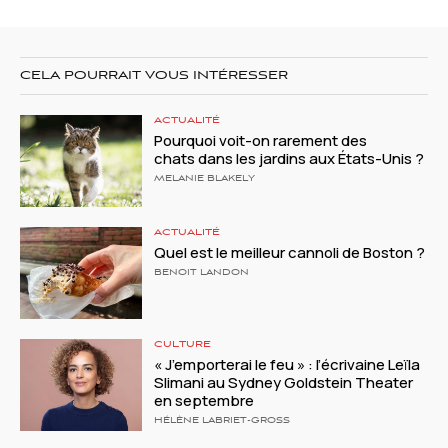
CELA POURRAIT VOUS INTÉRESSER
ACTUALITÉ
Pourquoi voit-on rarement des
chats dans les jardins aux États-Unis ?
MELANIE BLAKELY
ACTUALITÉ
Quel est le meilleur cannoli de Boston ?
BENOIT LANDON
CULTURE
« J’emporterai le feu » : l’écrivaine Leïla
Slimani au Sydney Goldstein Theater
en septembre
HÉLÈNE LABRIET-GROSS