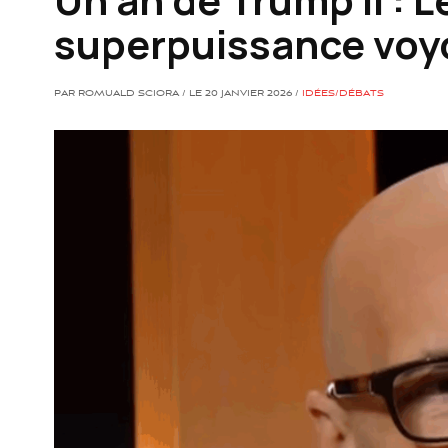
superpuissance voy
PAR ROMUALD SCIORA / LE 20 JANVIER 2026 /
IDÉES/DÉBATS