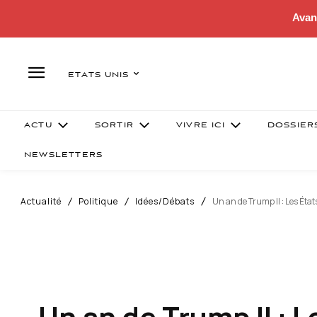
Avan
ETATS UNIS
ACTU
SORTIR
VIVRE ICI
DOSSIER
NEWSLETTERS
Actualité
Politique
Idées/Débats
Un an de Trump II : Les Ét
Un an de Trump II : L