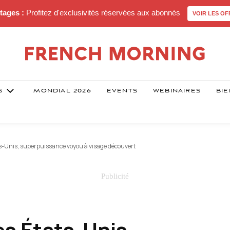
tages :
Profitez d'exclusivités réservées aux abonnés
VOIR LES OF
S
MONDIAL 2026
EVENTS
WEBINAIRES
BIE
ats-Unis, superpuissance voyou à visage découvert
es États-Unis,