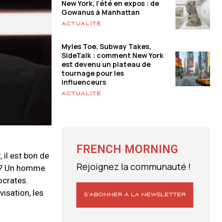
New York, l’été en expos : de
Gowanus à Manhattan
ACTUALITÉ
Myles Toe, Subway Takes,
SideTalk : comment New York
est devenu un plateau de
tournage pour les
influenceurs
ACTUALITÉ
FRENCH MORNING
 il est bon de
Rejoignez la communauté !
17 ? Un homme
ocrates.
isation, les
S’ABONNER À LA NEWSLETTER