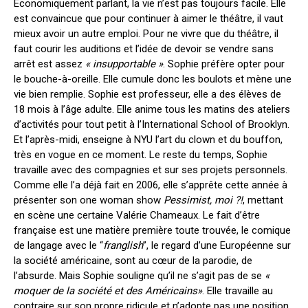
Économiquement parlant, la vie n’est pas toujours facile. Elle
est convaincue que pour continuer à aimer le théâtre, il vaut
mieux avoir un autre emploi. Pour ne vivre que du théâtre, il
faut courir les auditions et l’idée de devoir se vendre sans
arrêt est assez
« insupportable »
. Sophie préfère opter pour
le bouche-à-oreille. Elle cumule donc les boulots et mène une
vie bien remplie. Sophie est professeur, elle a des élèves de
18 mois à l’âge adulte. Elle anime tous les matins des ateliers
d’activités pour tout petit à l’International School of Brooklyn.
Et l’après-midi, enseigne à NYU l’art du clown et du bouffon,
très en vogue en ce moment. Le reste du temps, Sophie
travaille avec des compagnies et sur ses projets personnels.
Comme elle l’a déjà fait en 2006, elle s’apprête cette année à
présenter son one woman show
Pessimist, moi ?!
, mettant
en scène une certaine Valérie Chameaux. Le fait d’être
française est une matière première toute trouvée, le comique
de langage avec le “
franglish
”, le regard d’une Européenne sur
la société américaine, sont au cœur de la parodie, de
l’absurde. Mais Sophie souligne qu’il ne s’agit pas de se
«
moquer de la société et des Américains»
. Elle travaille au
contraire sur son propre ridicule et n’adopte pas une position