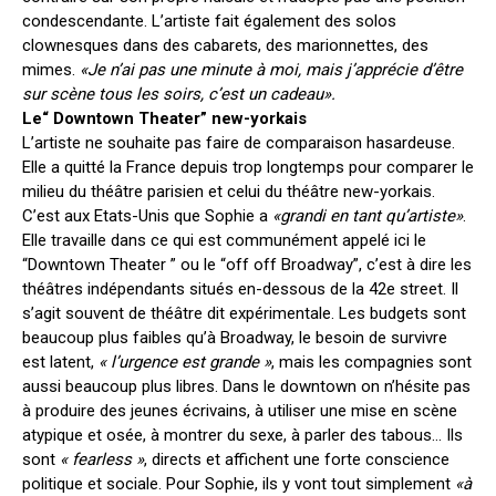
condescendante. L’artiste fait également des solos
clownesques dans des cabarets, des marionnettes, des
mimes.
«Je n’ai pas une minute à moi, mais j’apprécie d’être
sur scène tous les soirs, c’est un cadeau».
Le“ Downtown Theater” new-yorkais
L’artiste ne souhaite pas faire de comparaison hasardeuse.
Elle a quitté la France depuis trop longtemps pour comparer le
milieu du théâtre parisien et celui du théâtre new-yorkais.
C’est aux Etats-Unis que Sophie a
«grandi en tant qu’artiste»
.
Elle travaille dans ce qui est communément appelé ici le
“Downtown Theater ” ou le “off off Broadway”, c’est à dire les
théâtres indépendants situés en-dessous de la 42e street. Il
s’agit souvent de théâtre dit expérimentale. Les budgets sont
beaucoup plus faibles qu’à Broadway, le besoin de survivre
est latent,
« l’urgence est grande »
, mais les compagnies sont
aussi beaucoup plus libres. Dans le downtown on n’hésite pas
à produire des jeunes écrivains, à utiliser une mise en scène
atypique et osée, à montrer du sexe, à parler des tabous… Ils
sont
« fearless »
, directs et affichent une forte conscience
politique et sociale. Pour Sophie, ils y vont tout simplement
«à