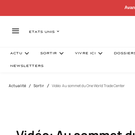
Avan
ETATS UNIS
ACTU
SORTIR
VIVRE ICI
DOSSIER
NEWSLETTERS
Actualité
Sortir
Vidéo: Au sommet du One World Trade Center
Vidéo: Au sommet d