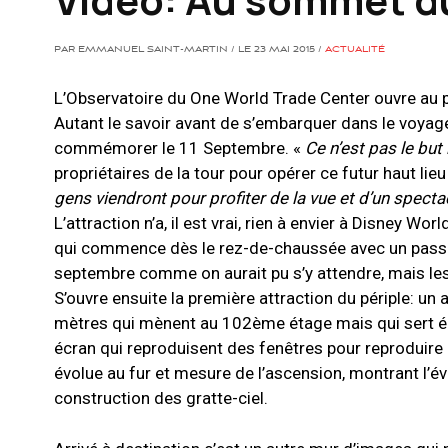
PAR EMMANUEL SAINT-MARTIN / LE 23 MAI 2015 /
ACTUALITÉ
L’Observatoire du One World Trade Center ouvre au pu
Autant le savoir avant de s’embarquer dans le voya
commémorer le 11 Septembre. «
Ce n’est pas le but 
propriétaires de la tour pour opérer ce futur haut li
gens viendront pour profiter de la vue et d’un spectac
L’attraction n’a, il est vrai, rien à envier à Disney Wo
qui commence dès le rez-de-chaussée avec un passa
septembre comme on aurait pu s’y attendre, mais les ou
S’ouvre ensuite la première attraction du périple: un 
mètres qui mènent au 102ème étage mais qui sert ég
écran qui reproduisent des fenêtres pour reproduire 
évolue au fur et mesure de l’ascension, montrant l’év
construction des gratte-ciel.