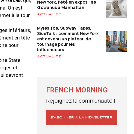
w Yorkais qui,
New York, l’été en expos : de
Gowanus à Manhattan
ama. On est
rmet à la tour
ACTUALITÉ
Myles Toe, Subway Takes,
es inférieurs,
SideTalk : comment New York
ément en tête
est devenu un plateau de
tournage pour les
oire pour
influenceurs
ACTUALITÉ
pire State
larges et
qui devront
FRENCH MORNING
Rejoignez la communauté !
S’ABONNER À LA NEWSLETTER