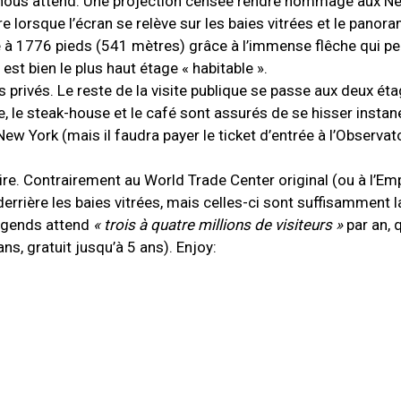
i nous attend. Une projection censée rendre hommage aux Ne
re lorsque l’écran se relève sur les baies vitrées et le panor
ne à 1776 pieds (541 mètres) grâce à l’immense flêche qui pe
st bien le plus haut étage « habitable ».
privés. Le reste de la visite publique se passe aux deux étag
le steak-house et le café sont assurés de se hisser instan
w York (mais il faudra payer le ticket d’entrée à l’Observat
ire. Contrairement au World Trade Center original (ou à l’Em
 derrière les baies vitrées, mais celles-ci sont suffisamment 
Legends attend
« trois à quatre millions de visiteurs »
par an, 
ns, gratuit jusqu’à 5 ans). Enjoy: