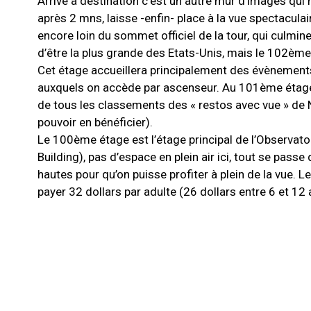
Arrivé à destination c’est un autre mur d’images qu
après 2 mns, laisse -enfin- place à la vue spectaculai
encore loin du sommet officiel de la tour, qui culmi
d’être la plus grande des Etats-Unis, mais le 102ème e
Cet étage accueillera principalement des évènements 
auxquels on accède par ascenseur. Au 101ème étage, 
de tous les classements des « restos avec vue » de Ne
pouvoir en bénéficier).
Le 100ème étage est l’étage principal de l’Observato
Building), pas d’espace en plein air ici, tout se passe
hautes pour qu’on puisse profiter à plein de la vue. 
payer 32 dollars par adulte (26 dollars entre 6 et 12 a