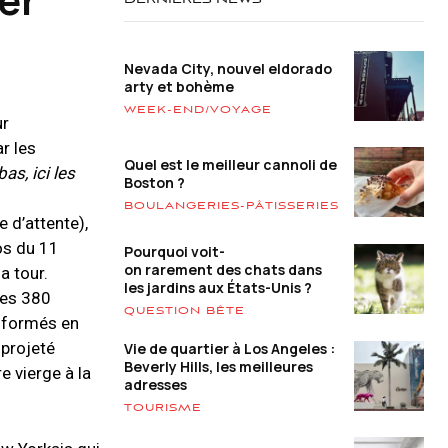
DERNIÈRES NEWS
Nevada City, nouvel eldorado
arty et bohème
WEEK-END/VOYAGE
ur
r les
Quel est le meilleur cannoli de
as, ici les
Boston ?
BOULANGERIES-PÂTISSERIES
e d’attente),
os du 11
Pourquoi voit-
on rarement des chats dans
a tour.
les jardins aux États-Unis ?
les 380
QUESTION BÊTE
nsformés en
 projeté
Vie de quartier à Los Angeles :
Beverly Hills, les meilleures
e vierge à la
adresses
TOURISME