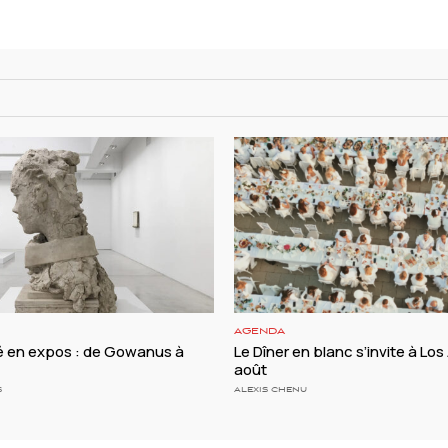
AGENDA
té en expos : de Gowanus à
Le Dîner en blanc s’invite à Los
août
S
ALEXIS CHENU