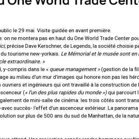
blic le 29 mai. Visite guidée en avant première.
ge: on ne montera pas en haut du One World Trade Center po
ici
, précise Dave Kerschner, de Legends, la société choisie pa
eu du tourisme new-yorkais.
Le Mémorial et le musée sont en b
le extraordinaire. »
rld, y-compris dans le «
queue management »
(gestion de la fil
ge au milieu d’un mur d’images qui honore non pas les hér
vriers et ingénieurs qui ont travaillé à la construction de l
ascenceur (
« l’un des plus rapides du monde »)
qui parcourt 
alement de mini-salle de cinéma: les trois côtés sont tra
-avec succès- l’effet d’un ascenceur extérieur. La panorama
olution sur plus de 500 ans du sud de Manhattan, de la natur