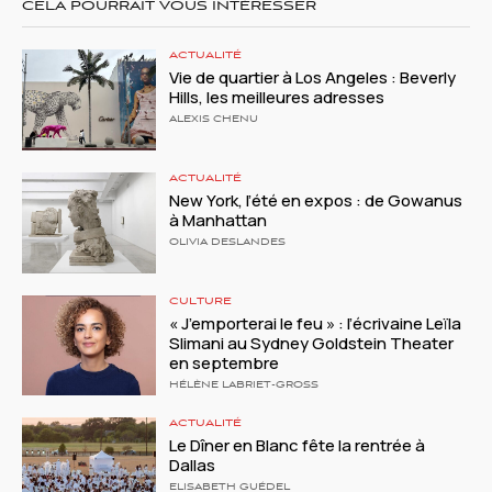
CELA POURRAIT VOUS INTÉRESSER
ACTUALITÉ
Vie de quartier à Los Angeles : Beverly
Hills, les meilleures adresses
ALEXIS CHENU
ACTUALITÉ
New York, l’été en expos : de Gowanus
à Manhattan
OLIVIA DESLANDES
CULTURE
« J’emporterai le feu » : l’écrivaine Leïla
Slimani au Sydney Goldstein Theater
en septembre
HÉLÈNE LABRIET-GROSS
ACTUALITÉ
Le Dîner en Blanc fête la rentrée à
Dallas
ELISABETH GUÉDEL