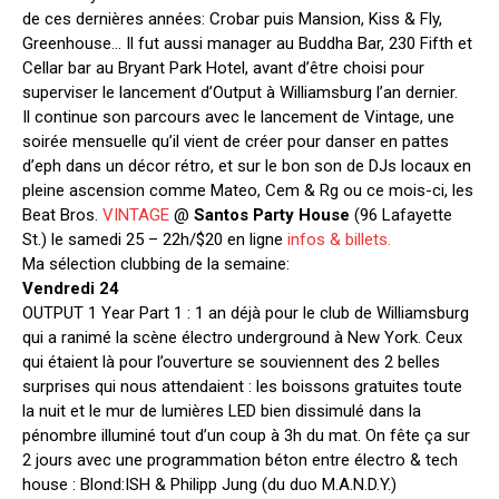
de ces dernières années: Crobar puis Mansion, Kiss & Fly,
Greenhouse… Il fut aussi manager au Buddha Bar, 230 Fifth et
Cellar bar au Bryant Park Hotel, avant d’être choisi pour
superviser le lancement d’Output à Williamsburg l’an dernier.
Il continue son parcours avec le lancement de Vintage, une
soirée mensuelle qu’il vient de créer pour danser en pattes
d’eph dans un décor rétro, et sur le bon son de DJs locaux en
pleine ascension comme Mateo, Cem & Rg ou ce mois-ci, les
Beat Bros.
VINTAGE
@
Santos Party House
(96 Lafayette
St.) le samedi 25 – 22h/$20 en ligne
infos & billets.
Ma sélection clubbing de la semaine:
Vendredi 24
OUTPUT 1 Year Part 1 : 1 an déjà pour le club de Williamsburg
qui a ranimé la scène électro underground à New York. Ceux
qui étaient là pour l’ouverture se souviennent des 2 belles
surprises qui nous attendaient : les boissons gratuites toute
la nuit et le mur de lumières LED bien dissimulé dans la
pénombre illuminé tout d’un coup à 3h du mat. On fête ça sur
2 jours avec une programmation béton entre électro & tech
house : Blond:ISH & Philipp Jung (du duo M.A.N.D.Y.)