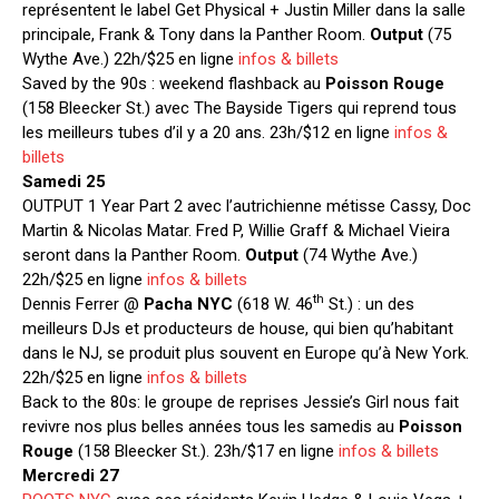
représentent le label Get Physical + Justin Miller dans la salle
principale, Frank & Tony dans la Panther Room.
Output
(75
Wythe Ave.) 22h/$25 en ligne
infos & billets
Saved by the 90s : weekend flashback au
Poisson Rouge
(158 Bleecker St.) avec The Bayside Tigers qui reprend tous
les meilleurs tubes d’il y a 20 ans. 23h/$12 en ligne
infos &
billets
Samedi 25
OUTPUT 1 Year Part 2 avec l’autrichienne métisse Cassy, Doc
Martin & Nicolas Matar. Fred P, Willie Graff & Michael Vieira
seront dans la Panther Room.
Output
(74 Wythe Ave.)
22h/$25 en ligne
infos & billets
th
Dennis Ferrer @
Pacha NYC
(618 W. 46
St.) : un des
meilleurs DJs et producteurs de house, qui bien qu’habitant
dans le NJ, se produit plus souvent en Europe qu’à New York.
22h/$25 en ligne
infos & billets
Back to the 80s: le groupe de reprises Jessie’s Girl nous fait
revivre nos plus belles années tous les samedis au
Poisson
Rouge
(158 Bleecker St.). 23h/$17 en ligne
infos & billets
Mercredi 27