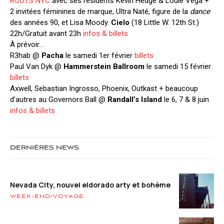
ROOTS NYC
avec ses résidents Kevin Hedge & Louie Vega +
2 invitées féminines de marque, Ultra Naté, figure de la
dance
des années 90, et Lisa Moody.
Cielo
(18 Little W. 12th St.)
22h/Gratuit avant 23h
infos & billets
À prévoir…
R3hab @
Pacha
le samedi 1er février
billets
Paul Van Dyk @
Hammerstein Ballroom
le samedi 15 février
billets
Axwell, Sebastian Ingrosso, Phoenix, Outkast + beaucoup
d’autres au Governors Ball @
Randall’s Island
le 6, 7 & 8 juin
infos & billets
DERNIÈRES NEWS
Nevada City, nouvel eldorado arty et bohème
WEEK-END/VOYAGE