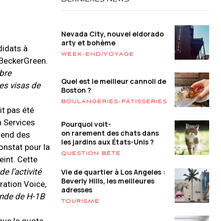
DERNIÈRES NEWS
Nevada City, nouvel eldorado
arty et bohème
didats à
WEEK-END/VOYAGE
nBeckerGreen.
bre
Quel est le meilleur cannoli de
es visas de
Boston ?
BOULANGERIES-PÂTISSERIES
it pas été
n Services
Pourquoi voit-
on rarement des chats dans
prend des
les jardins aux États-Unis ?
onstat pour la
QUESTION BÊTE
eint. Cette
e l’activité
Vie de quartier à Los Angeles :
Beverly Hills, les meilleures
ration Voice,
adresses
ande de H-1B
TOURISME