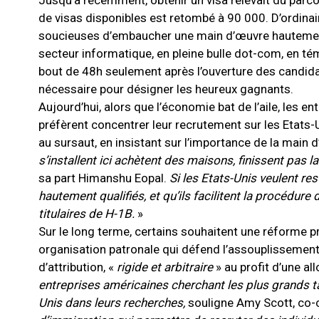
Jusqu’à récemment, obtenir un visa relevait du parco
de visas disponibles est retombé à 90 000. D’ordinaire
soucieuses d’embaucher une main d’œuvre hautement
secteur informatique, en pleine bulle dot-com, en tém
bout de 48h seulement après l’ouverture des candidat
nécessaire pour désigner les heureux gagnants.
Aujourd’hui, alors que l’économie bat de l’aile, les 
préfèrent concentrer leur recrutement sur les Etats-
au sursaut, en insistant sur l’importance de la main 
s’installent ici achètent des maisons, finissent pas
sa part Himanshu Eopal.
Si les Etats-Unis veulent res
hautement qualifiés, et qu’ils facilitent la procédure d
titulaires de H-1B.
»
Sur le long terme, certains souhaitent une réforme 
organisation patronale qui défend l’assouplissement d
d’attribution, «
rigide et arbitraire
» au profit d’une al
entreprises américaines cherchant les plus grands ta
Unis dans leurs recherches,
souligne Amy Scott, co-c