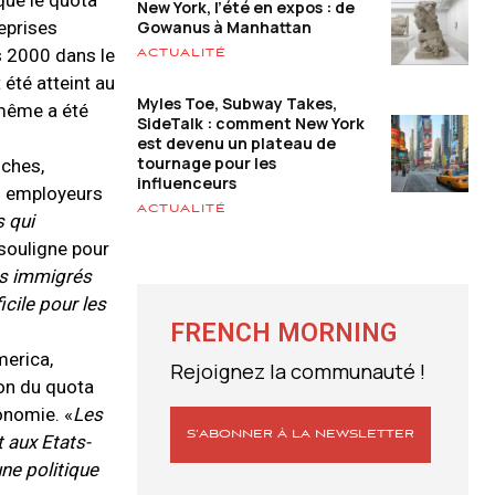
que le quota
New York, l’été en expos : de
Gowanus à Manhattan
reprises
 2000 dans le
ACTUALITÉ
 été atteint au
Myles Toe, Subway Takes,
 même a été
SideTalk : comment New York
est devenu un plateau de
tournage pour les
uches,
influenceurs
es employeurs
ACTUALITÉ
 qui
souligne pour
des immigrés
icile pour les
FRENCH MORNING
merica,
Rejoignez la communauté !
ion du quota
onomie. «
Les
S’ABONNER À LA NEWSLETTER
 aux Etats-
ne politique