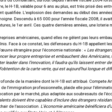
urs du combattant, surtout depuis l’année fiscale 2004 lors
, le H-1B, valable pour 6 ans au plus, est très prisé des ent
 qualifiée. L’explosion des demandes au début des années
oigne. Descendu à 65 000 pour l’année fiscale 2008, il avait
ures, le 1er avril. Ces quatre dernières années, une loterie
entreprises américaines, quand elles ne gèlent pas leurs emba
Unis. Face à ce constat, les défenseurs du H-1B appellent l
d’œuvre étrangère pour l’économie nationale : «
Les étrangers
 lancer leur propre entreprise et embauchent des Américains,
ter leader dans l’innovation, il faudra qu’ils laissent entrer 
’obtention de la carte verte, qui est aujourd’hui longue et diff
profonde de la manière dont le H-1B est attribué. Compete A
e l’immigration professionnelle, plaide elle pour l’éliminat
location par le marché, plus adaptée aux soubresauts de l’éc
lents doivent être capables d’inclure des étrangers résidant
hair de l’association.
L’économie américaine bénéficiera d’u