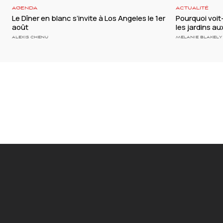
AGENDA
ACTUALITÉ
Le Dîner en blanc s’invite à Los Angeles le 1er
Pourquoi voi
août
les jardins a
ALEXIS CHENU
MELANIE BLAKELY