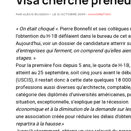
PAR ALEXIS BUISSON / LE 12 OCTOBRE 2009 /
IMMIGRATION
« On était choqué »
. Pierre Bonnefil et ses collègues
l’obtention du H-1B défilaient dans le bureau de cet
Aujourd’hui, voir un dossier de candidature atterrir s
d’entreprises qui ferment, on comprend qu’elles aien
stages.
»
Pour la première fois depuis 5 ans, le quota de H-1B, 
atteint au 25 septembre, soit cinq jours avant le déb
(USCIS), il restait donc à cette date quelques 18 00
professions aussi diverses qu’architecte, comptabl
catégorie des diplômés d’universités américaines, pou
situation, exceptionnelle, s’explique par la récession.
économique et à la diminution de la demande sur le
une association créée pour réduire les délais d’obten
repartira à la hausse.
»