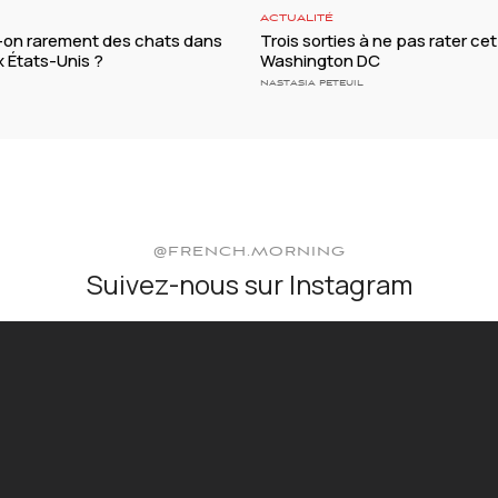
ACTUALITÉ
t-on rarement des chats dans
Trois sorties à ne pas rater cet
ux États-Unis ?
Washington DC
NASTASIA PETEUIL
@FRENCH.MORNING
Suivez-nous sur Instagram