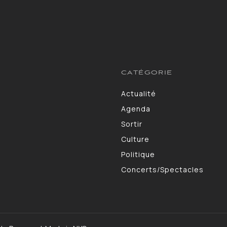
CATÉGORIE
Actualité
13264
Agenda
10130
Sortir
9309
Culture
7190
Politique
4105
Concerts/Spectacles
3578