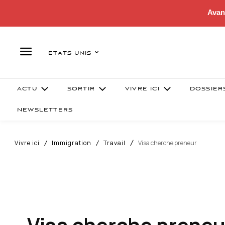
Avan
ETATS UNIS
ACTU
SORTIR
VIVRE ICI
DOSSIER
NEWSLETTERS
Vivre ici
Immigration
Travail
Visa cherche preneur
Visa cherche preneu