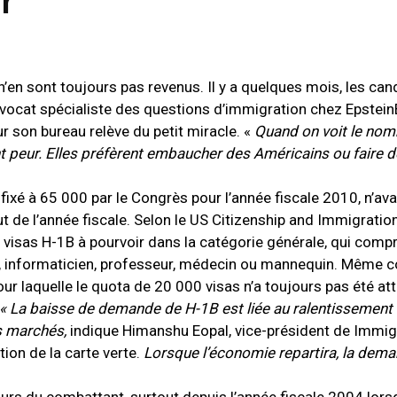
 n’en sont toujours pas revenus. Il y a quelques mois, les can
 avocat spécialiste des questions d’immigration chez Epstei
ur son bureau relève du petit miracle. «
Quand on voit le nom
t peur. Elles préfèrent embaucher des Américains ou faire d
fixé à 65 000 par le Congrès pour l’année fiscale 2010, n’ava
ut de l’année fiscale. Selon le US Citizenship and Immigratio
0 visas H-1B à pourvoir dans la catégorie générale, qui com
e, informaticien, professeur, médecin ou mannequin. Même c
r laquelle le quota de 20 000 visas n’a toujours pas été att
« La baisse de demande de H-1B est liée au ralentissement d
s marchés,
indique Himanshu Eopal, vice-président de Immig
tion de la carte verte.
Lorsque l’économie repartira, la dem