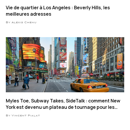
Vie de quartier à Los Angeles : Beverly Hills, les
meilleures adresses
By Alexis Chenu
Myles Toe, Subway Takes, SideTalk : comment New
York est devenu un plateau de tournage pour les
influenceurs
By Vincent Pialat