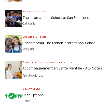
Ecoles bilingues
The International School of San Francisco
Californie
Ecoles bilingues
Rochambeau The French International School
Maryland
Psychiatres et psychothérapeutes
Accompagnement en Santé Mentale - Aux Côtés
des Parents
Private Address
Comptables
Best Options
Floride