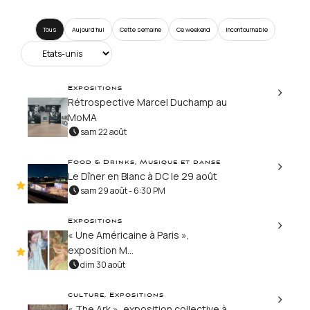
Tous
Aujourd’hui
Cette semaine
Ce weekend
Incontournable
Expositions
Rétrospective Marcel Duchamp au
MoMA
sam 22 août
Food & Drinks, Musique et danse
Le Dîner en Blanc à DC le 29 août
sam 29 août - 6:30 PM
Expositions
« Une Américaine à Paris »,
exposition M...
dim 30 août
culture, Expositions
« The Ark », exposition collective à