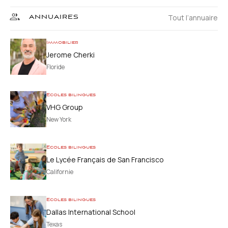
Tout l’annuaire
ANNUAIRES
Immobilier
Jerome Cherki
Floride
Ecoles bilingues
VHG Group
New York
Ecoles bilingues
Le Lycée Français de San Francisco
Californie
Ecoles bilingues
Dallas International School
Texas