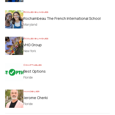
Ecoles bilingues
Rochambeau The French International School
Maryland
Ecoles bilingues
VHG Group
New York
Comptables
Best Options
Floride
Immobilier
Jerome Cherki
Floride