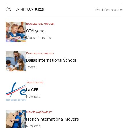
Tout l’annuaire
ANNUAIRES
Ecoles bilingues
OFALycée
Massachusetts
Ecoles bilingues
Dallas International School
Texas
Assurance
La CFE
New York
Déménagement
French International Movers
New York