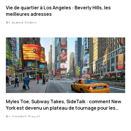
Vie de quartier à Los Angeles : Beverly Hills, les
meilleures adresses
By Alexis Chenu
Myles Toe, Subway Takes, SideTalk : comment New
York est devenu un plateau de tournage pour les
influenceurs
By Vincent Pialat