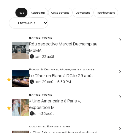
Tous
Aujourd’hui
Cette semaine
Ce weekend
Incontournable
Expositions
Rétrospective Marcel Duchamp au
MoMA
sam 22 août
Food & Drinks, Musique et danse
Le Dîner en Blanc à DC le 29 août
sam 29 août - 6:30 PM
Expositions
« Une Américaine à Paris »,
exposition M...
dim 30 août
culture, Expositions
« The Ark », exposition collective à