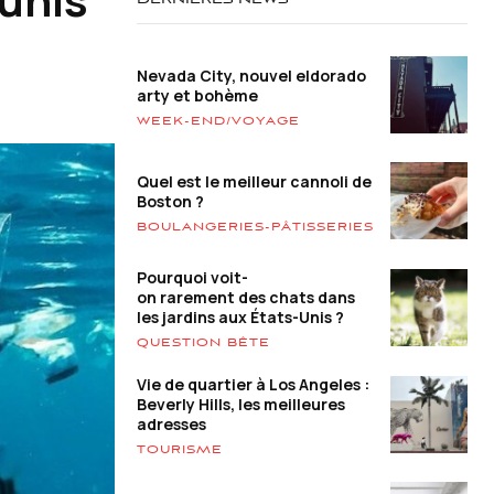
DERNIÈRES NEWS
Nevada City, nouvel eldorado
arty et bohème
WEEK-END/VOYAGE
Quel est le meilleur cannoli de
Boston ?
BOULANGERIES-PÂTISSERIES
Pourquoi voit-
on rarement des chats dans
les jardins aux États-Unis ?
QUESTION BÊTE
Vie de quartier à Los Angeles :
Beverly Hills, les meilleures
adresses
TOURISME