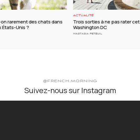
ACTUALITÉ
t-on rarement des chats dans
Trois sorties à ne pas rater cet
ux États-Unis ?
Washington DC
NASTASIA PETEUIL
@FRENCH.MORNING
Suivez-nous sur Instagram