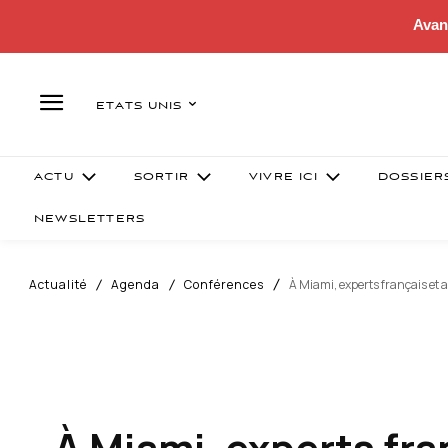
Avan
ETATS UNIS
ACTU
SORTIR
VIVRE ICI
DOSSIER
NEWSLETTERS
Actualité
Agenda
Conférences
À Miami, experts français et 
À Miami, experts fra