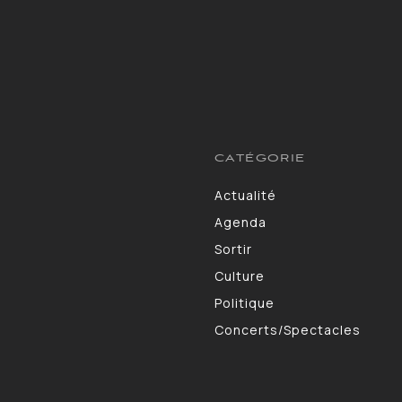
CATÉGORIE
Actualité
13264
Agenda
10130
Sortir
9309
Culture
7190
Politique
4105
Concerts/Spectacles
3578