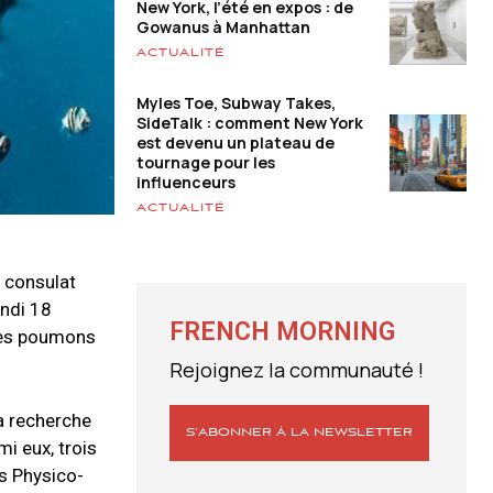
New York, l’été en expos : de
Gowanus à Manhattan
ACTUALITÉ
Myles Toe, Subway Takes,
SideTalk : comment New York
est devenu un plateau de
tournage pour les
influenceurs
ACTUALITÉ
e consulat
undi 18
FRENCH MORNING
 des poumons
Rejoignez la communauté !
la recherche
S’ABONNER À LA NEWSLETTER
i eux, trois
ns Physico-