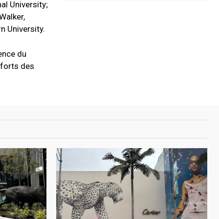
al University;
 Walker,
n University.
ience du
fforts des