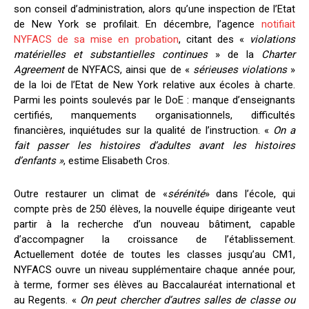
son conseil d’administration, alors qu’une inspection de l’Etat
de New York se profilait. En décembre, l’agence
notifiait
NYFACS de sa mise en probation
, citant des «
violations
matérielles et substantielles continues
» de la
Charter
Agreement
de NYFACS, ainsi que de «
sérieuses violations
»
de la loi de l’Etat de New York relative aux écoles à charte.
Parmi les points soulevés par le DoE : manque d’enseignants
certifiés, manquements organisationnels, difficultés
financières, inquiétudes sur la qualité de l’instruction. «
On a
fait passer les histoires d’adultes avant les histoires
d’enfants »
, estime Elisabeth Cros.
Outre restaurer un climat de «
sérénit
é
» dans l’école, qui
compte près de 250 élèves, la nouvelle équipe dirigeante veut
partir à la recherche d’un nouveau bâtiment, capable
d’accompagner la croissance de l’établissement.
Actuellement dotée de toutes les classes jusqu’au CM1,
NYFACS ouvre un niveau supplémentaire chaque année pour,
à terme, former ses élèves au Baccalauréat international et
au Regents. «
On peut chercher d’autres salles de classe ou