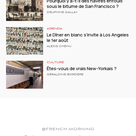
Pourquoi y a-t-il des navires enfouis
sous le bitume de San Francisco ?
DELPHINE GALLAY
AGENDA
Le Dîner en blanc s’invite à Los Angeles
le 1er août
ALEXIS CHENU
CULTURE
Êtes-vous de vrais New-Yorkais ?
GÉRALDINE BORDÈRE
@FRENCH.MORNING