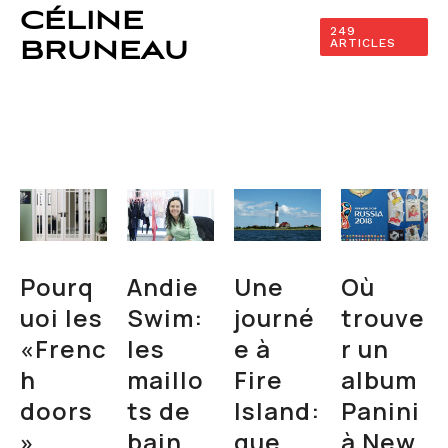
CÉLINE
249
ARTICLES
BRUNEAU
Pourq
Andie
Une
Où
uoi les
Swim:
journé
trouve
«Frenc
les
e à
r un
h
maillo
Fire
album
doors
ts de
Island:
Panini
»
bain
que
à New