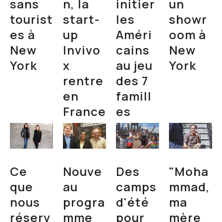
sans
n, la
initier
un
tourist
start-
les
showr
es à
up
Améri
oom à
New
Invivo
cains
New
York
x
au jeu
York
rentre
des 7
en
famill
France
es
Ce
Nouve
Des
"Moha
que
au
camps
mmad,
nous
progra
d'été
ma
réserv
mme
pour
mère