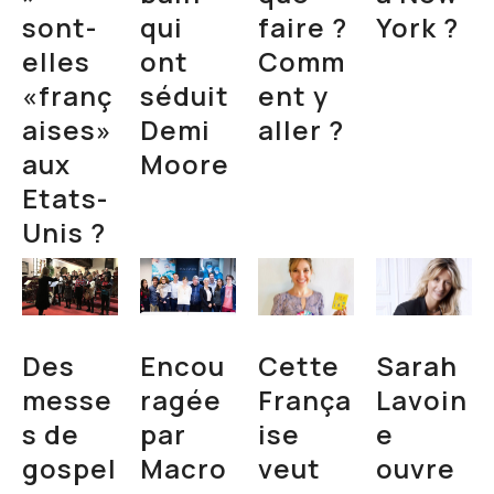
sont-
qui
faire ?
York ?
elles
ont
Comm
«franç
séduit
ent y
aises»
Demi
aller ?
aux
Moore
Etats-
Unis ?
Des
Encou
Cette
Sarah
messe
ragée
França
Lavoin
s de
par
ise
e
gospel
Macro
veut
ouvre