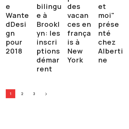
e
bilingu
des
et
Wante
e à
vacan
moi"
dDesi
Brookl
ces en
prése
gn
yn: les
frança
nté
pour
inscri
is à
chez
2018
ptions
New
Alberti
démar
York
ne
rent
1
2
3