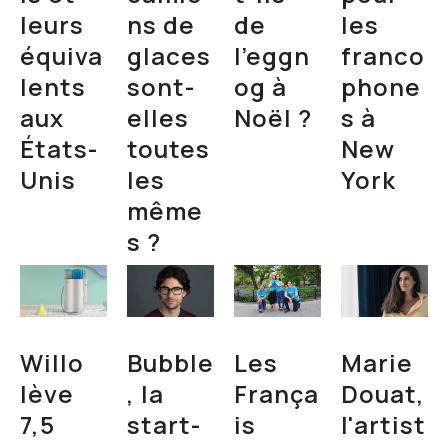
leurs
ns de
de
les
équiva
glaces
l’eggn
franco
lents
sont-
og à
phone
aux
elles
Noël ?
s à
États-
toutes
New
Unis
les
York
même
s ?
Willo
Bubble
Les
Marie
lève
, la
França
Douat,
7,5
start-
is
l'artist