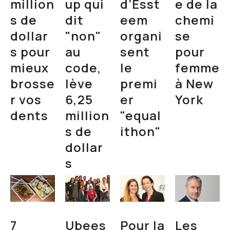
million
up qui
d’Esst
e de la
s de
dit
eem
chemi
dollar
"non"
organi
se
s pour
au
sent
pour
mieux
code,
le
femme
brosse
lève
premi
à New
r vos
6,25
er
York
dents
million
"equal
s de
ithon"
dollar
s
7
Ubees
Pour la
Les