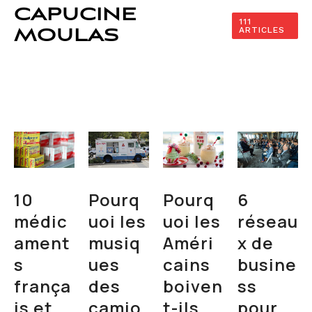
CAPUCINE
111
ARTICLES
MOULAS
10
Pourq
Pourq
6
médic
uoi les
uoi les
réseau
ament
musiq
Améri
x de
s
ues
cains
busine
frança
des
boiven
ss
is et
camio
t-ils
pour