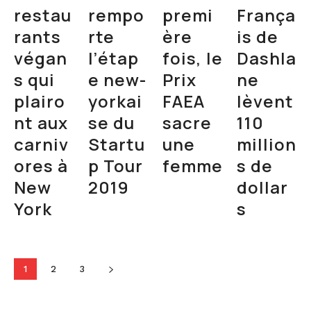
restau
rempo
premi
França
rants
rte
ère
is de
végan
l’étap
fois, le
Dashla
s qui
e new-
Prix
ne
plairo
yorkai
FAEA
lèvent
nt aux
se du
sacre
110
carniv
Startu
une
million
ores à
p Tour
femme
s de
New
2019
dollar
York
s
1
2
3