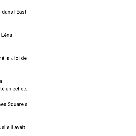
 dans l’East
s Léna
 la « loi de
a
été un échec.
mes Square a
lle il avait