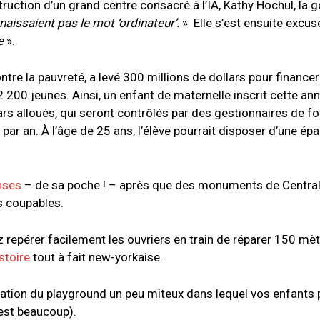
ruction d’un grand centre consacré à l’IA, Kathy Hochul, la 
naissaient pas le mot ‘ordinateur’.
» Elle s’est ensuite excu
ée
».
ntre la pauvreté, a levé 300 millions de dollars pour financer 
2 200 jeunes. Ainsi, un enfant de maternelle inscrit cette an
rs alloués, qui seront contrôlés par des gestionnaires de f
par an. À l’âge de 25 ans, l’élève pourrait disposer d’une ép
nses
– de sa poche ! – après que des monuments de Central
es coupables.
z repérer facilement les ouvriers en train de réparer 150 mè
stoire
tout à fait new-yorkaise.
ation du playground un peu miteux dans lequel vos enfants
’est beaucoup).