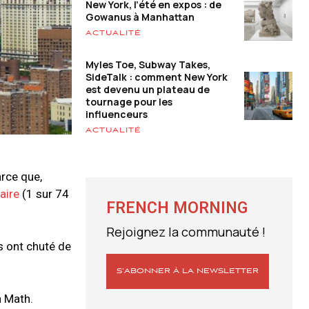
New York, l’été en expos : de
Gowanus à Manhattan
ACTUALITÉ
Myles Toe, Subway Takes,
SideTalk : comment New York
est devenu un plateau de
tournage pour les
influenceurs
ACTUALITÉ
arce que,
aire
(1 sur 74
FRENCH MORNING
Rejoignez la communauté !
s ont chuté de
S’ABONNER À LA NEWSLETTER
n Math.