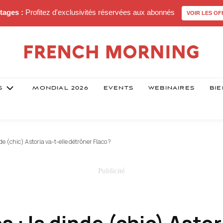
tages :
Profitez d'exclusivités réservées aux abonnés
VOIR LES OF
S
MONDIAL 2026
EVENTS
WEBINAIRES
BIE
e (chic) Astoria va-t-elle détrôner Flaco ?
 : la dinde (chic) Astor