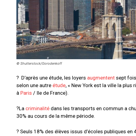
© Shutterstock/Gorodenkoff
? D’après une étude, les loyers
augmentent
sept fois
selon une autre
étude
, « New York est la ville la pl
à
Paris
/ Ile de France).
?La
criminalité
dans les transports en commun a chuté
30% au cours de la même période.
? Seuls 18% des élèves issus d’écoles publiques en 