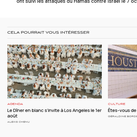
ont suivi les attaques du Hamas contre Israël le 7 o
CELA POURRAIT VOUS INTÉRESSER
AGENDA
CULTURE
Le Dîner en blanc s’invite à Los Angeles le 1er
Êtes-vous de 
août
GÉRALDINE BORD
ALEXIS CHENU