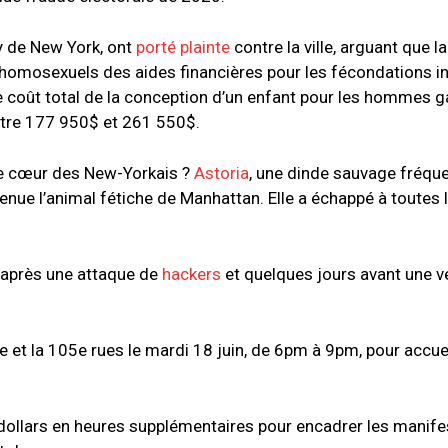
y de New York, ont
porté plainte
contre la ville, arguant que la
s homosexuels des aides financières pour les fécondations in 
 Le coût total de la conception d’un enfant pour les hommes ga
entre 177 950$ et 261 550$.
 le cœur des New-Yorkais ?
Astoria
, une dinde sauvage fréqu
enue l’animal fétiche de Manhattan. Elle a échappé à toutes 
ne après une attaque de
hackers
et quelques jours avant une 
e et la 105e rues le mardi 18 juin, de 6pm à 9pm, pour accueill
dollars en heures supplémentaires pour encadrer les manife