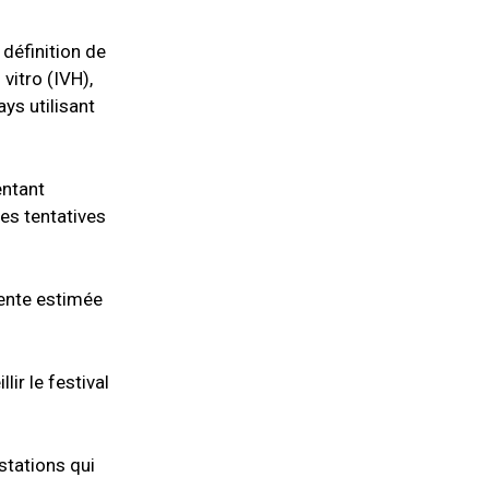
 définition de
vitro (IVH),
ys utilisant
entant
les tentatives
vente estimée
ir le festival
stations qui