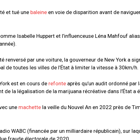
té et tué une
baleine
en voie de disparition avant de naviguer
omme Isabelle Huppert et l’influenceuse Léna Mahfouf alia
 année).
é renversé par une voiture, la gouverneur de New York a signé
de toutes les villes de l’État à limiter la vitesse à 30km/h.
 York est en cours de
refonte
après qu’un audit ordonné par l
de la légalisation de la marijuana récréative dans l’État a 
avec une
machette
la veille du Nouvel An en 2022 près de Ti
radio WABC (financée par un milliardaire républicain), sur laque
ndue fraude électorale de 2020.