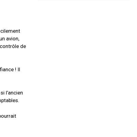
ficilement
un avion,
 contrôle de
ance ! Il
.
si l’ancien
mptables.
ourrait