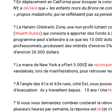
? En déplacement en Californie pour évoquer la const
NY, a
déclaré
que «
les enfants noirs du Bronx ne con
«
propos maladroits, qui ne reflétaient pas sa pens
? La Harlem Children’s Zone, une non-profit luttant co
(
Wealth Builds
) qui consiste à apporter des fonds à 
programme peut s’attendre à ce que les 10 000 dolla
professionnels, produisent des intérêts d’environ 5% 
d’environ 26 000 dollars.
? Le maire de New York a offert 5 000$ de
récompe
vandalisés, lors de manifestations, pour retrouver l
? À l’angle des 61e et 63e rues, côté Est, vous pouve
d’évacuation : ils y travaillent depuis… 10 ans ! Une
hi
? Si vous vous demandez combien coûterait la rénov
plusieurs heures par semaine, la réponse est
là
(et c