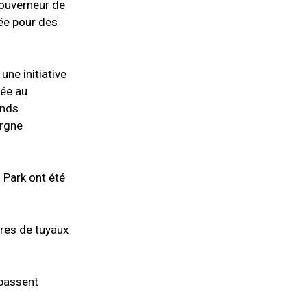
gouverneur de
sée pour des
une initiative
née au
onds
argne
 Park ont été
tres de tuyaux
 passent