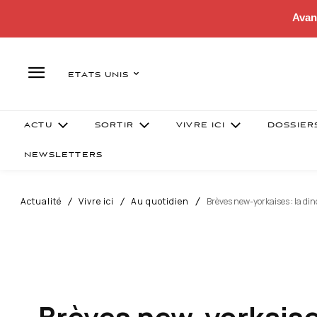
Avan
ETATS UNIS
ACTU
SORTIR
VIVRE ICI
DOSSIER
NEWSLETTERS
Actualité
Vivre ici
Au quotidien
Brèves new-yorkaises : la dind
Brèves new-yorkaises