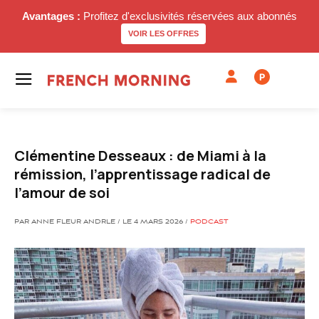
Avantages :
Profitez d'exclusivités réservées aux abonnés
VOIR LES OFFRES
P
Clémentine Desseaux : de Miami à la
rémission, l’apprentissage radical de
l’amour de soi
PAR ANNE FLEUR ANDRLE / LE 4 MARS 2026 /
PODCAST