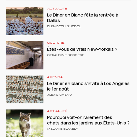
ACTUALITÉ
Le Dîner en Blanc fête la rentrée à
Dallas
ELISABETH GUÉDEL
CULTURE
Êtes-vous de vrais New-Yorkais ?
GÉRALDINE BORDÈRE
AGENDA
Le Dîner en blanc s’invite à Los Angeles
le 1er août
ALEXIS CHENU
ACTUALITÉ
Pourquoi voit-on rarement des
chats dans les jardins aux États-Unis ?
MELANIE BLAKELY