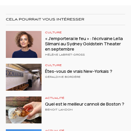
CELA POURRAIT VOUS INTÉRESSER
CULTURE
« J’emporterai le feu » : l’écrivaine Leïla
Slimani au Sydney Goldstein Theater
en septembre
HÉLÈNE LABRIET-GROSS
CULTURE
Êtes-vous de vrais New-Yorkais ?
GÉRALDINE BORDÈRE
ACTUALITÉ
Quel est le meilleur cannoli de Boston ?
BENOIT LANDON
ACTUALITÉ