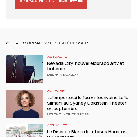
S’ABONNER À LA NEWSLETTER
CELA POURRAIT VOUS INTÉRESSER
ACTUALITÉ
Nevada City, nouvel eldorado arty et
bohème
DELPHINE GALLAY
CULTURE
« J’emporterai le feu » : l’écrivaine Leïla
Slimani au Sydney Goldstein Theater
en septembre
HÉLÈNE LABRIET-GROSS
ACTUALITÉ
Le Dîner en Blanc de retour à Houston