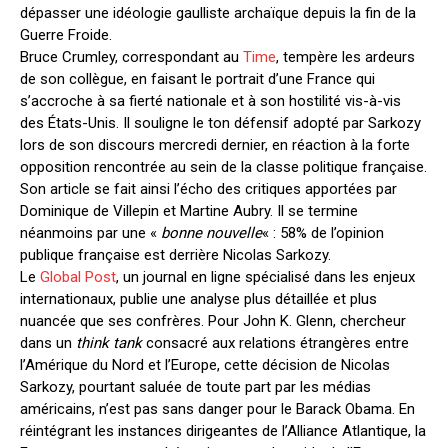
dépasser une idéologie gaulliste archaïque depuis la fin de la
Guerre Froide.
Bruce Crumley, correspondant au
Time
, tempère les ardeurs
de son collègue, en faisant le portrait d’une France qui
s’accroche à sa fierté nationale et à son hostilité vis-à-vis
des États-Unis. Il souligne le ton défensif adopté par Sarkozy
lors de son discours mercredi dernier, en réaction à la forte
opposition rencontrée au sein de la classe politique française.
Son article se fait ainsi l’écho des critiques apportées par
Dominique de Villepin et Martine Aubry. Il se termine
néanmoins par une «
bonne nouvelle
« : 58% de l’opinion
publique française est derrière Nicolas Sarkozy.
Le
Global Post
, un journal en ligne spécialisé dans les enjeux
internationaux, publie une analyse plus détaillée et plus
nuancée que ses confrères. Pour John K. Glenn, chercheur
dans un
think tank
consacré aux relations étrangères entre
l’Amérique du Nord et l’Europe, cette décision de Nicolas
Sarkozy, pourtant saluée de toute part par les médias
américains, n’est pas sans danger pour le Barack Obama. En
réintégrant les instances dirigeantes de l’Alliance Atlantique, la