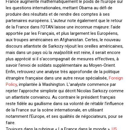
France augmente mathématiquement le poids de l’Europe sur
les questions internationales, mettant Obama au défi de
produire des résultats et de rendre des comptes à ses
partenaires européens. L’auteur note également que le retour
de la France dans l’OTAN laisse une inconnue majeure: l’aide
apportée par les Français, et plus largement les Européens,
aux troupes américaines en Afghanistan. Certes, le nouveau
discours atlantiste de Sarkozy réjouit les oreilles américaines,
mais dans un pays où la
realpolitik
est reine, il serait encore
plus apprécié si il s’accompagnait de mesures effectives, à
savoir l’envoi de soldats supplémentaire au Moyen-Orient.
Enfin, retrouvez une analyse très approfondie de la politique
étrangère française dans une autre revue spécialisée,
Foreign
Policy
, implantée à Washington. L’analyste commence par
rejeter l’approche simpliste qui décrit Nicolas Sarkozy comme
un atlantiste convaincu. Au contraire le président français
reste fidèle au gaullisme dans sa volonté de rétablir l’influence
de la France sur la scène internationale, en utilisant
notamment l’Europe, et ses qualités de négociateurs, pour se
faire.
Toujours dans la rubrique « La France dans le monde »,
US