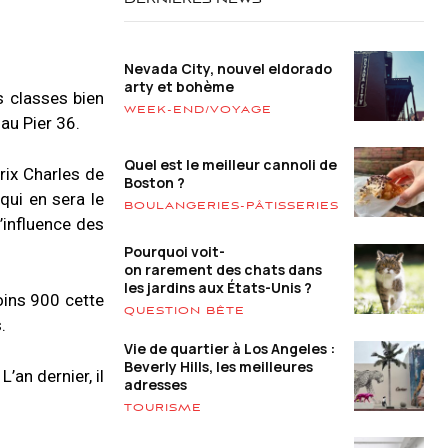
DERNIÈRES NEWS
Nevada City, nouvel eldorado
arty et bohème
s classes bien
WEEK-END/VOYAGE
au Pier 36.
Quel est le meilleur cannoli de
ix Charles de
Boston ?
qui en sera le
BOULANGERIES-PÂTISSERIES
’influence des
Pourquoi voit-
on rarement des chats dans
les jardins aux États-Unis ?
oins 900 cette
QUESTION BÊTE
.
Vie de quartier à Los Angeles :
Beverly Hills, les meilleures
an dernier, il
adresses
TOURISME