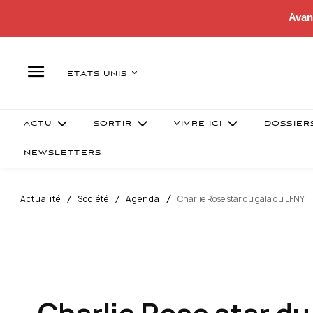
Avan
ETATS UNIS
ACTU
SORTIR
VIVRE ICI
DOSSIER
NEWSLETTERS
Actualité
Société
Agenda
Charlie Rose star du gala du LFNY
Charlie Rose star du