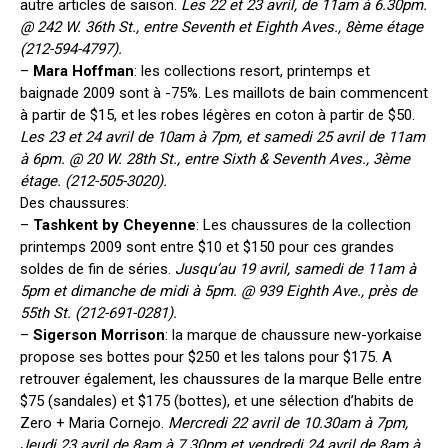
autre articles de saison.
Les 22 et 23 avril, de 11am à 6.30pm.
@ 242 W. 36th St., entre Seventh et Eighth Aves., 8ème étage
(212-594-4797).
–
Mara Hoffman
: les collections resort, printemps et
baignade 2009 sont à -75%. Les maillots de bain commencent
à partir de $15, et les robes légères en coton à partir de $50.
Les 23 et 24 avril de 10am à 7pm, et samedi 25 avril de 11am
à 6pm. @ 20 W. 28th St., entre Sixth & Seventh Aves., 3ème
étage. (212-505-3020).
Des chaussures:
–
Tashkent by Cheyenne
: Les chaussures de la collection
printemps 2009 sont entre $10 et $150 pour ces grandes
soldes de fin de séries.
Jusqu’au 19 avril, samedi de 11am à
5pm et dimanche de midi à 5pm. @ 939 Eighth Ave., près de
55th St. (212-691-0281).
–
Sigerson Morrison
: la marque de chaussure new-yorkaise
propose ses bottes pour $250 et les talons pour $175. A
retrouver également, les chaussures de la marque Belle entre
$75 (sandales) et $175 (bottes), et une sélection d’habits de
Zero + Maria Cornejo.
Mercredi 22 avril de 10.30am à 7pm,
Jeudi 23 avril de 8am à 7.30pm et vendredi 24 avril de 8am à