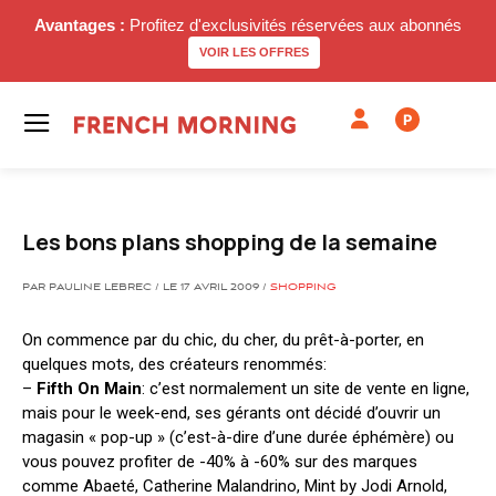
Avantages :
Profitez d'exclusivités réservées aux abonnés
VOIR LES OFFRES
P
Les bons plans shopping de la semaine
PAR PAULINE LEBREC / LE 17 AVRIL 2009 /
SHOPPING
On commence par du chic, du cher, du prêt-à-porter, en
quelques mots, des créateurs renommés:
–
Fifth On Main
: c’est normalement un site de vente en ligne,
mais pour le week-end, ses gérants ont décidé d’ouvrir un
magasin « pop-up » (c’est-à-dire d’une durée éphémère) ou
vous pouvez profiter de -40% à -60% sur des marques
comme Abaeté, Catherine Malandrino, Mint by Jodi Arnold,