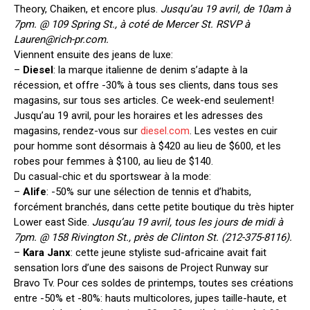
Theory, Chaiken, et encore plus.
Jusqu’au 19 avril, de 10am à
7pm. @ 109 Spring St., à coté de Mercer St. RSVP à
Lauren@rich-pr.com
.
Viennent ensuite des jeans de luxe:
–
Diesel
: la marque italienne de denim s’adapte à la
récession, et offre -30% à tous ses clients, dans tous ses
magasins, sur tous ses articles. Ce week-end seulement!
Jusqu’au 19 avril, pour les horaires et les adresses des
magasins, rendez-vous sur
diesel.com
. Les vestes en cuir
pour homme sont désormais à $420 au lieu de $600, et les
robes pour femmes à $100, au lieu de $140.
Du casual-chic et du sportswear à la mode:
–
Alife
: -50% sur une sélection de tennis et d’habits,
forcément branchés, dans cette petite boutique du très hipter
Lower east Side.
Jusqu’au 19 avril, tous les jours de midi à
7pm. @ 158 Rivington St., près de Clinton St. (212-375-8116).
–
Kara Janx
: cette jeune styliste sud-africaine avait fait
sensation lors d’une des saisons de Project Runway sur
Bravo Tv. Pour ces soldes de printemps, toutes ses créations
entre -50% et -80%: hauts multicolores, jupes taille-haute, et