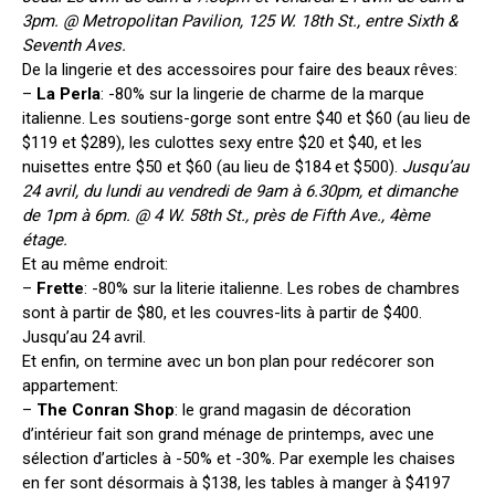
3pm. @ Metropolitan Pavilion, 125 W. 18th St., entre Sixth &
Seventh Aves.
De la lingerie et des accessoires pour faire des beaux rêves:
–
La Perla
: -80% sur la lingerie de charme de la marque
italienne. Les soutiens-gorge sont entre $40 et $60 (au lieu de
$119 et $289), les culottes sexy entre $20 et $40, et les
nuisettes entre $50 et $60 (au lieu de $184 et $500).
Jusqu’au
24 avril, du lundi au vendredi de 9am à 6.30pm, et dimanche
de 1pm à 6pm. @ 4 W. 58th St., près de Fifth Ave., 4ème
étage.
Et au même endroit:
–
Frette
: -80% sur la literie italienne. Les robes de chambres
sont à partir de $80, et les couvres-lits à partir de $400.
Jusqu’au 24 avril.
Et enfin, on termine avec un bon plan pour redécorer son
appartement:
–
The Conran Shop
: le grand magasin de décoration
d’intérieur fait son grand ménage de printemps, avec une
sélection d’articles à -50% et -30%. Par exemple les chaises
en fer sont désormais à $138, les tables à manger à $4197