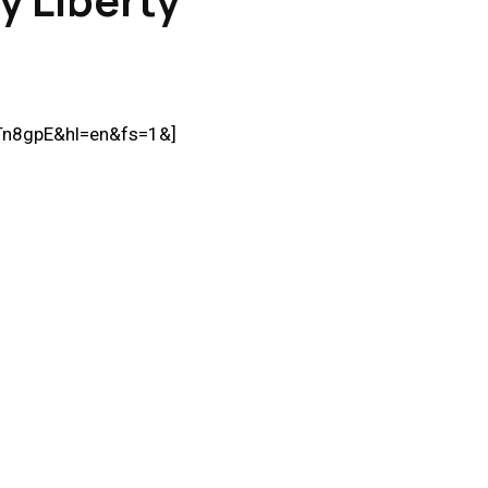
Tn8gpE&hl=en&fs=1&]