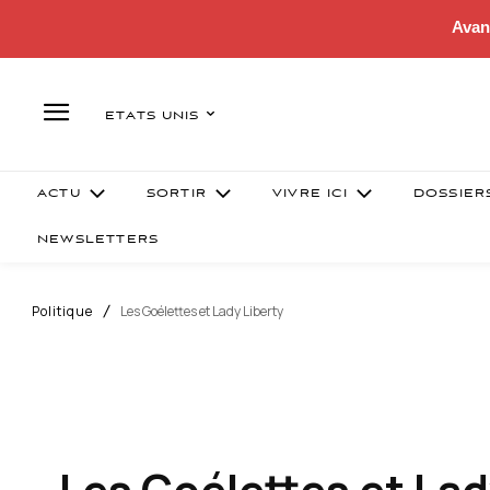
Avan
ETATS UNIS
ACTU
SORTIR
VIVRE ICI
DOSSIER
NEWSLETTERS
Politique
Les Goélettes et Lady Liberty
Les Goélettes et Lad