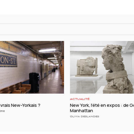
ACTUALITÉ
vrais New-Yorkais ?
New York, l’été en expos : de
Manhattan
ÈRE
OLIVIA DESLANDES