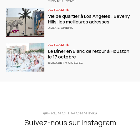
VINCENT PIALAT
ACTUALITÉ
Vie de quartier à Los Angeles : Beverly
Hills, les meilleures adresses
ALEXIS CHENU
ACTUALITÉ
Le Dîner en Blanc de retour à Houston
le 17 octobre
ELISABETH GUÉDEL
@FRENCH.MORNING
Suivez-nous sur Instagram