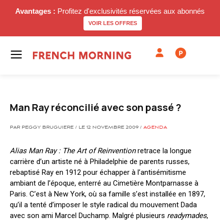
Avantages :
Profitez d'exclusivités réservées aux abonnés
VOIR LES OFFRES
P
Man Ray réconcilié avec son passé ?
PAR PEGGY BRUGUIERE / LE 12 NOVEMBRE 2009 /
AGENDA
Alias Man Ray : The Art of Reinvention
retrace la longue
carrière d’un artiste né à Philadelphie de parents russes,
rebaptisé Ray en 1912 pour échapper à l’antisémitisme
ambiant de l’époque, enterré au Cimetière Montparnasse à
Paris. C’est à New York, où sa famille s’est installée en 1897,
qu’il a tenté d’imposer le style radical du mouvement Dada
avec son ami Marcel Duchamp. Malgré plusieurs
readymades
,