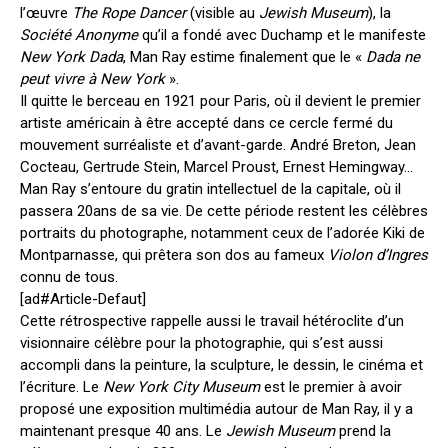
l’œuvre
The Rope Dancer
(visible au
Jewish Museum
), la
Société Anonyme
qu’il a fondé avec Duchamp et le manifeste
New York Dada
, Man Ray estime finalement que le «
Dada ne
peut vivre à New York
».
Il quitte le berceau en 1921 pour Paris, où il devient le premier
artiste américain à être accepté dans ce cercle fermé du
mouvement surréaliste et d’avant-garde. André Breton, Jean
Cocteau, Gertrude Stein, Marcel Proust, Ernest Hemingway…
Man Ray s’entoure du gratin intellectuel de la capitale, où il
passera 20ans de sa vie. De cette période restent les célèbres
portraits du photographe, notamment ceux de l’adorée Kiki de
Montparnasse, qui prêtera son dos au fameux
Violon d’Ingres
connu de tous.
[ad#Article-Defaut]
Cette rétrospective rappelle aussi le travail hétéroclite d’un
visionnaire célèbre pour la photographie, qui s’est aussi
accompli dans la peinture, la sculpture, le dessin, le cinéma et
l’écriture. Le
New York City Museum
est le premier à avoir
proposé une exposition multimédia autour de Man Ray, il y a
maintenant presque 40 ans. Le
Jewish Museum
prend la