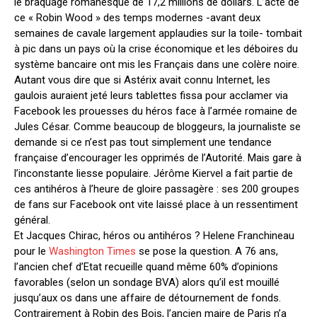
le braquage romanesque de 17,2 millions de dollars. L’acte de
ce « Robin Wood » des temps modernes -avant deux
semaines de cavale largement applaudies sur la toile- tombait
à pic dans un pays où la crise économique et les déboires du
système bancaire ont mis les Français dans une colère noire.
Autant vous dire que si Astérix avait connu Internet, les
gaulois auraient jeté leurs tablettes fissa pour acclamer via
Facebook les prouesses du héros face à l’armée romaine de
Jules César. Comme beaucoup de bloggeurs, la journaliste se
demande si ce n’est pas tout simplement une tendance
française d’encourager les opprimés de l’Autorité. Mais gare à
l’inconstante liesse populaire. Jérôme Kiervel a fait partie de
ces antihéros à l’heure de gloire passagère : ses 200 groupes
de fans sur Facebook ont vite laissé place à un ressentiment
général.
Et Jacques Chirac, héros ou antihéros ? Helene Franchineau
pour le
Washington Times
se pose la question. A 76 ans,
l’ancien chef d’Etat recueille quand même 60% d’opinions
favorables (selon un sondage BVA) alors qu’il est mouillé
jusqu’aux os dans une affaire de détournement de fonds.
Contrairement à Robin des Bois, l’ancien maire de Paris n’a