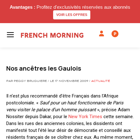
Avantages :
Profitez d'exclusivités réservées aux abonnés
VOIR LES OFFRES
P
Nos ancêtres les Gaulois
PAR PEGGY BRUGUIERE / LE 17 NOVEMBRE 2009 /
ACTUALITÉ
Il n’est plus recommandé d’être Français dans l’Afrique
postcoloniale. «
Sauf pour un haut fonctionnaire de Paris
venu visiter le palace d’un homme puissant
», précise Adam
Nossiter depuis Dakar, pour le
New York Times
cette semaine.
Dans les rues des anciennes colonies, les dissidents ont
manifesté tout l’été leur désir de démocratie et conseillé aux
résidents français de se cloîtrer chez eux. Au même moment,