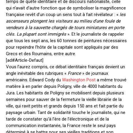
temps de quête identitaire et de discours nationaliste, celle
qui n’avait d’autre fonction que de symboliser la magnificence
française revêt d’un coup un sens tout à fait révélateur : «
les
ascenseurs plongent les visiteurs au milieu d’une foule de
vendeurs à la sauvette chargés de tours miniatures en porte
clés. La plupart sont immigrés
». Et le journaliste de rappeler
que tous les sept ans, les 60 tonnes de peintures nécessaires
pour repeindre l’hôte de la capitale sont appliqués par des
Grecs et des Roumains, entre autre.
[ad#Article-Defaut]
Vous l’aurez compris, ce débat identitaire français devient un
angle inévitable des rubriques «
France
» de journaux
américains. Edward Cody du
Washington Post
a même trouvé
matière à en parler depuis Poligny, ville de 4000 habitants du
Jura. Les habitants de Poligny se mobilisent depuis plusieurs
semaines pour sauver de la fermeture la vieille librairie de la
ville, qui ravit petits et grands depuis 150 ans et fait partie du
paysage urbain. Tant de solidarité touche le journaliste, qui ne
tarde de constater qu’à l’ère de l’électronique et de la
communication instantanée, la France reste le seul pays
déterminé à se battre pour ses vieilles traditions et son