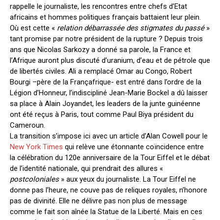
rappelle le journaliste, les rencontres entre chefs d’Etat
africains et hommes politiques français battaient leur plein.
Où est cette «
relation débarrassée des stigmates du passé
»
tant promise par notre président de la rupture ? Depuis trois
ans que Nicolas Sarkozy a donné sa parole, la France et
l’Afrique auront plus discuté d’uranium, d’eau et de pétrole que
de libertés civiles. Ali a remplacé Omar au Congo, Robert
Bourgi –père de la Françafrique- est entré dans l’ordre de la
Légion d’Honneur, l’indiscipliné Jean-Marie Bockel a dû laisser
sa place à Alain Joyandet, les leaders de la junte guinéenne
ont été reçus à Paris, tout comme Paul Biya président du
Cameroun.
La transition s’impose ici avec un article d’Alan Cowell pour le
New York Times
qui relève une étonnante coïncidence entre
la célébration du 120e anniversaire de la Tour Eiffel et le débat
de l’identité nationale, qui prendrait des allures «
postcoloniales
» aux yeux du journaliste. La Tour Eiffel ne
donne pas l’heure, ne couve pas de reliques royales, n’honore
pas de divinité. Elle ne délivre pas non plus de message
comme le fait son aînée la Statue de la Liberté. Mais en ces