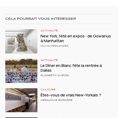
CELA POURRAIT VOUS INTÉRESSER
ACTUALITÉ
New York, l’été en expos : de Gowanus
à Manhattan
OLIVIA DESLANDES
ACTUALITÉ
Le Dîner en Blanc fête la rentrée à
Dallas
ELISABETH GUÉDEL
CULTURE
Êtes-vous de vrais New-Yorkais ?
GÉRALDINE BORDÈRE