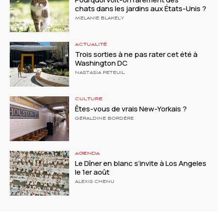
chats dans les jardins aux États-Unis ?
MELANIE BLAKELY
ACTUALITÉ
Trois sorties à ne pas rater cet été à
Washington DC
NASTASIA PETEUIL
CULTURE
Êtes-vous de vrais New-Yorkais ?
GÉRALDINE BORDÈRE
AGENDA
Le Dîner en blanc s’invite à Los Angeles
le 1er août
ALEXIS CHENU