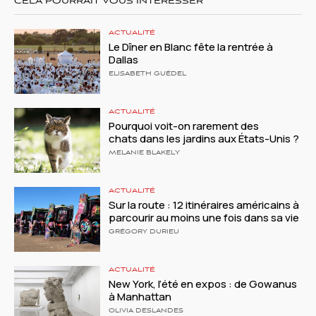
CELA POURRAIT VOUS INTÉRESSER
ACTUALITÉ
Le Dîner en Blanc fête la rentrée à
Dallas
ELISABETH GUÉDEL
ACTUALITÉ
Pourquoi voit-on rarement des
chats dans les jardins aux États-Unis ?
MELANIE BLAKELY
ACTUALITÉ
Sur la route : 12 itinéraires américains à
parcourir au moins une fois dans sa vie
GRÉGORY DURIEU
ACTUALITÉ
New York, l’été en expos : de Gowanus
à Manhattan
OLIVIA DESLANDES