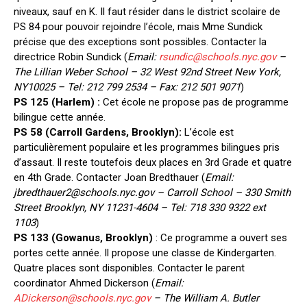
niveaux, sauf en K. Il faut résider dans le district scolaire de
PS 84 pour pouvoir rejoindre l’école, mais Mme Sundick
précise que des exceptions sont possibles. Contacter la
directrice Robin Sundick (
Email:
rsundic@schools.nyc.gov
–
The Lillian Weber School – 32 West 92nd Street New York,
NY10025 – Tel: 212 799 2534 – Fax: 212 501 9071
)
PS 125 (Harlem) :
Cet école ne propose pas de programme
bilingue cette année.
PS 58 (Carroll Gardens, Brooklyn):
L’école est
particulièrement populaire et les programmes bilingues pris
d’assaut. Il reste toutefois deux places en 3rd Grade et quatre
en 4th Grade. Contacter Joan Bredthauer (
Email:
jbredthauer2@schools.nyc.gov
– Carroll School –
330 Smith
Street Brooklyn, NY 11231-4604 – Tel: 718 330 9322 ext
1103
)
PS 133 (Gowanus, Brooklyn)
: Ce programme a ouvert ses
portes cette année. Il propose une classe de Kindergarten.
Quatre places sont disponibles. Contacter le parent
coordinator Ahmed Dickerson (
Email:
ADickerson@schools.nyc.gov
–
The William A. Butler