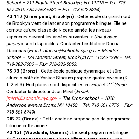
School
–
211 Eighth Street Brooklyn, NY 11215 – Tel: 718
857 4810 / 347-563-5321
– Fax: 718 622 3264
)
PS 110 (Greenpoint, Brooklyn)
: Cette école du grand nord
de Brooklyn vient de lancer son programme bilingue. Elle ne
compte qu’une classe de K cette année, les niveaux
supérieurs ouvrant les années suivantes. «
Une à deux
places
» sont disponibles. Contacter l’institutrice Donna
Raciunas (
Email:
draciun@schools.nyc.gov
–
Monitor
School – 124 Monitor Street, Brooklyn NY 11222-4299
– Tel:
718-383-7600 – Fax: 718-383-5053.
PS 73 (Bronx) :
Cette école publique dynamique et sûre
située à côté de Yankee Stadium propose quatre niveaux (K,
nd
1, 2 et 3). Huit places sont disponibles en
First
et
2
Grade
.
Contacter le directeur Jean Mirvil (
Email:
jmirvil@schools.nyc.gov
– The Bronx school
– 1020
Anderson avenue Bronx, NY 10452 – Tel: 718 681 6776 – Fax:
718 681 6749
)
CIS 22 (Bronx) :
Cette école ne propose pas de programme
bilingue cette année.
PS 151 (Woodside, Queens) :
Le seul programme bilingue