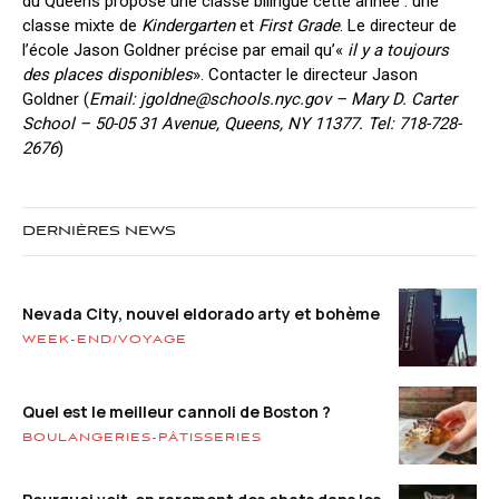
du Queens propose une classe bilingue cette année : une
classe mixte de
Kindergarten
et
First Grade
. Le directeur de
l’école Jason Goldner précise par email qu’«
il y a toujours
des places disponibles
». Contacter le directeur Jason
Goldner (
Email:
jgoldne@schools.nyc.gov
– Mary D. Carter
School – 50-05 31 Avenue, Queens, NY 11377. Tel: 718-728-
2676
)
DERNIÈRES NEWS
Nevada City, nouvel eldorado arty et bohème
WEEK-END/VOYAGE
Quel est le meilleur cannoli de Boston ?
BOULANGERIES-PÂTISSERIES