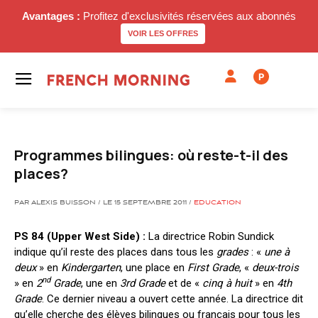
Avantages :
Profitez d'exclusivités réservées aux abonnés
VOIR LES OFFRES
P
Programmes bilingues: où reste-t-il des
places?
PAR ALEXIS BUISSON / LE 15 SEPTEMBRE 2011 /
EDUCATION
PS 84 (Upper West Side) :
La directrice Robin Sundick
indique qu’il reste des places dans tous les
grades
: «
une à
deux
» en
Kindergarten
, une place en
First Grade
, «
deux-trois
nd
» en
2
Grade
, une en
3rd Grade
et de «
cinq à huit
» en
4th
Grade
. Ce dernier niveau a ouvert cette année. La directrice dit
qu’elle cherche des élèves bilingues ou français pour tous les