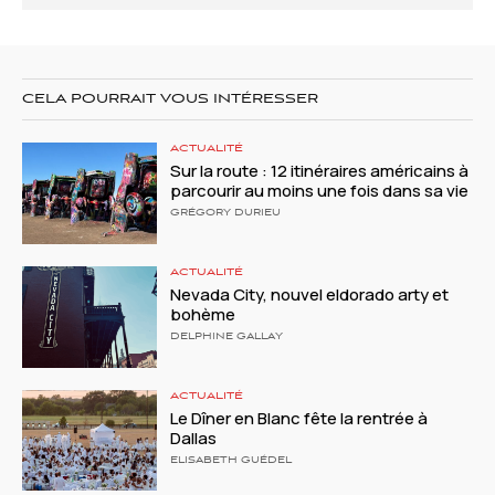
CELA POURRAIT VOUS INTÉRESSER
ACTUALITÉ
Sur la route : 12 itinéraires américains à
parcourir au moins une fois dans sa vie
GRÉGORY DURIEU
ACTUALITÉ
Nevada City, nouvel eldorado arty et
bohème
DELPHINE GALLAY
ACTUALITÉ
Le Dîner en Blanc fête la rentrée à
Dallas
ELISABETH GUÉDEL