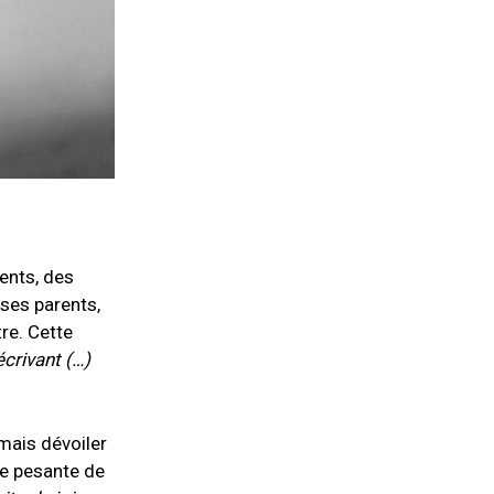
rents, des
 ses parents,
tre. Cette
écrivant (…)
mais dévoiler
ce pesante de