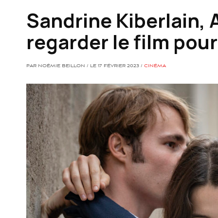
Sandrine Kiberlain, A 
regarder le film pou
PAR NOËMIE BEILLON / LE 17 FÉVRIER 2023 /
CINÉMA