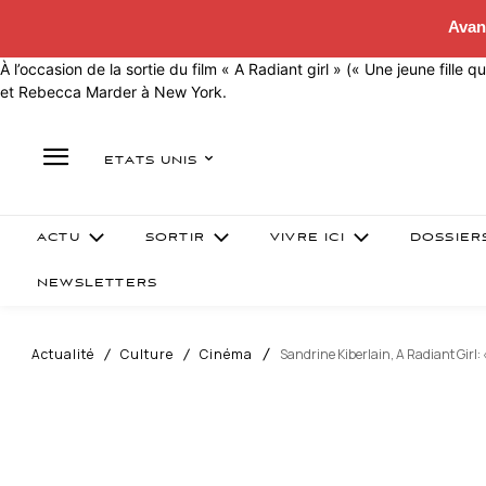
Avan
À l’occasion de la sortie du film « A Radiant girl » (« Une jeune fille 
et Rebecca Marder à New York.
ETATS UNIS
ACTU
SORTIR
VIVRE ICI
DOSSIER
NEWSLETTERS
Actualité
Culture
Cinéma
Sandrine Kiberlain, A Radiant Girl: 