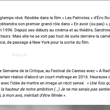
temps rêvé. Révélée dans le film « Les Patriotes » d’Éric Ro
 obtiendra son premier grand rôle dans « En avoir (ou pas) »,
en 1996. Depuis ses débuts au cinéma et au théâtre, Sandrine
cteurs. Mais elle ne se voit pas tout de suite derrière la camé
rice, de passage à New York pour la sortie du film.
la Semaine de la Critique, au Festival de Cannes avec « A Radi
Kiberlain réalise d’abord un court-métrage en 2016. Heureuse
m avec l’idée de mettre en image un récit sensé :
« Une fois qu
 à la hauteur de notre ambition (…) Je ne me serais pas sentie 
i, à mon avis, méritait d’être filmée ».