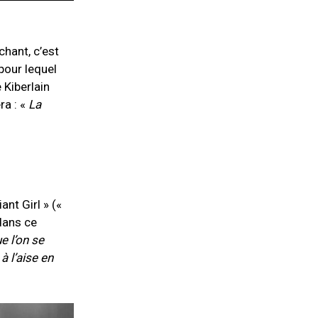
chant, c’est
 pour lequel
 Kiberlain
ra : «
La
ant Girl » («
 dans ce
e l’on se
à l’aise en