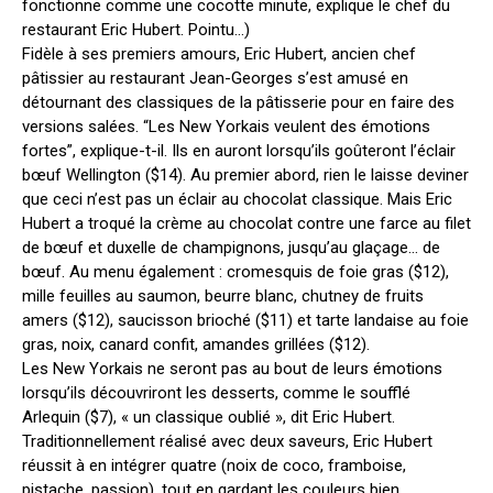
fonctionne comme une cocotte minute, explique le chef du
restaurant Eric Hubert. Pointu…)
Fidèle à ses premiers amours, Eric Hubert, ancien chef
pâtissier au restaurant Jean-Georges s’est amusé en
détournant des classiques de la pâtisserie pour en faire des
versions salées. “Les New Yorkais veulent des émotions
fortes”, explique-t-il. Ils en auront lorsqu’ils goûteront l’éclair
bœuf Wellington ($14). Au premier abord, rien le laisse deviner
que ceci n’est pas un éclair au chocolat classique. Mais Eric
Hubert a troqué la crème au chocolat contre une farce au filet
de bœuf et duxelle de champignons, jusqu’au glaçage… de
bœuf. Au menu également : cromesquis de foie gras ($12),
mille feuilles au saumon, beurre blanc, chutney de fruits
amers ($12), saucisson brioché ($11) et tarte landaise au foie
gras, noix, canard confit, amandes grillées ($12).
Les New Yorkais ne seront pas au bout de leurs émotions
lorsqu’ils découvriront les desserts, comme le soufflé
Arlequin ($7), « un classique oublié », dit Eric Hubert.
Traditionnellement réalisé avec deux saveurs, Eric Hubert
réussit à en intégrer quatre (noix de coco, framboise,
pistache, passion), tout en gardant les couleurs bien