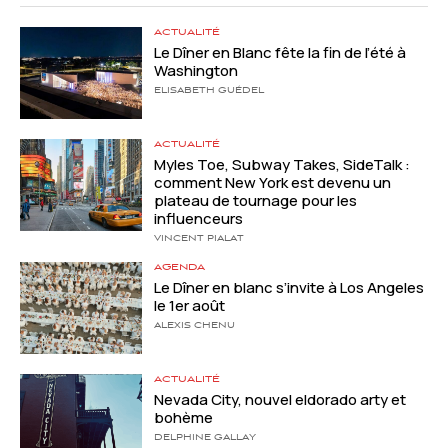
ACTUALITÉ
Le Dîner en Blanc fête la fin de l’été à
Washington
ELISABETH GUÉDEL
ACTUALITÉ
Myles Toe, Subway Takes, SideTalk :
comment New York est devenu un
plateau de tournage pour les
influenceurs
VINCENT PIALAT
AGENDA
Le Dîner en blanc s’invite à Los Angeles
le 1er août
ALEXIS CHENU
ACTUALITÉ
Nevada City, nouvel eldorado arty et
bohème
DELPHINE GALLAY