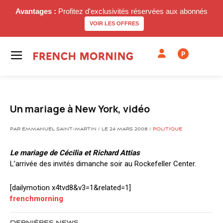
Avantages :
Profitez d'exclusivités réservées aux abonnés
VOIR LES OFFRES
P
Un mariage à New York, vidéo
PAR EMMANUEL SAINT-MARTIN / LE 24 MARS 2008 /
POLITIQUE
Le mariage de Cécilia et Richard Attias
L’arrivée des invités dimanche soir au Rockefeller Center.
[dailymotion x4tvd8&v3=1&related=1]
frenchmorning