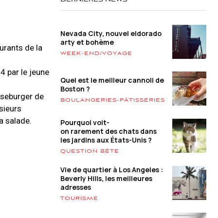
DERNIÈRES NEWS
Nevada City, nouvel eldorado
arty et bohème
urants de la
WEEK-END/VOYAGE
4 par le jeune
Quel est le meilleur cannoli de
Boston ?
eseburger de
BOULANGERIES-PÂTISSERIES
usieurs
a salade.
Pourquoi voit-
on rarement des chats dans
les jardins aux États-Unis ?
QUESTION BÊTE
Vie de quartier à Los Angeles :
Beverly Hills, les meilleures
adresses
TOURISME