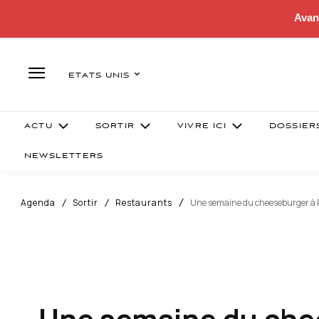
Avan
ETATS UNIS
ACTU
SORTIR
VIVRE ICI
DOSSIER
NEWSLETTERS
Agenda
Sortir
Restaurants
Une semaine du cheeseburger à
Une semaine du che