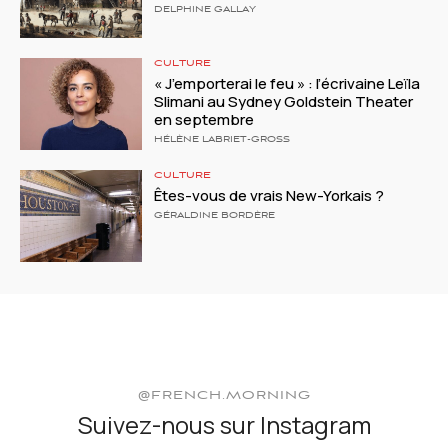
DELPHINE GALLAY
CULTURE
« J’emporterai le feu » : l’écrivaine Leïla
Slimani au Sydney Goldstein Theater
en septembre
HÉLÈNE LABRIET-GROSS
CULTURE
Êtes-vous de vrais New-Yorkais ?
GÉRALDINE BORDÈRE
@FRENCH.MORNING
Suivez-nous sur Instagram