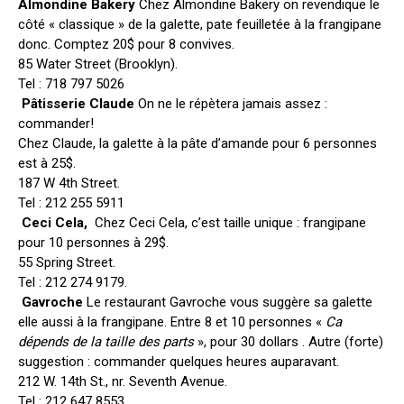
Almondine Bakery
Chez Almondine Bakery on revendique le
côté « classique » de la galette, pate feuilletée à la frangipane
donc. Comptez 20$ pour 8 convives.
85 Water Street (Brooklyn).
Tel : 718 797 5026
Pâtisserie Claude
On ne le répètera jamais assez :
commander!
Chez Claude, la galette à la pâte d’amande pour 6 personnes
est à 25$.
187 W 4th Street.
Tel : 212 255 5911
Ceci Cela,
Chez Ceci Cela, c’est taille unique : frangipane
pour 10 personnes à 29$.
55 Spring Street.
Tel : 212 274 9179.
Gavroche
Le restaurant Gavroche vous suggère sa galette
elle aussi à la frangipane. Entre 8 et 10 personnes «
Ca
dépends de la taille des parts
», pour 30 dollars . Autre (forte)
suggestion : commander quelques heures auparavant.
212 W. 14th St., nr. Seventh Avenue.
Tel : 212 647 8553