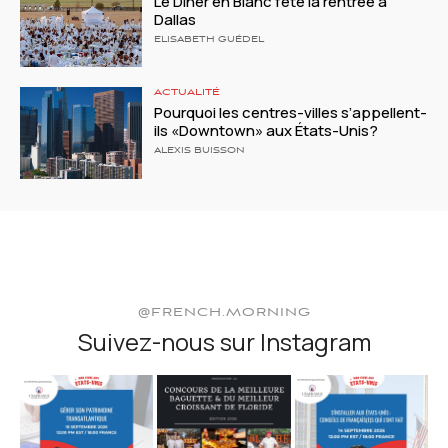
Le Dîner en Blanc fête la rentrée à
Dallas
ELISABETH GUÉDEL
ACTUALITÉ
Pourquoi les centres-villes s’appellent-
ils «Downtown» aux États-Unis?
ALEXIS BUISSON
@FRENCH.MORNING
Suivez-nous sur Instagram