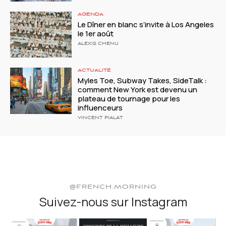
AGENDA
Le Dîner en blanc s’invite à Los Angeles
le 1er août
ALEXIS CHENU
ACTUALITÉ
Myles Toe, Subway Takes, SideTalk :
comment New York est devenu un
plateau de tournage pour les
influenceurs
VINCENT PIALAT
@FRENCH.MORNING
Suivez-nous sur Instagram