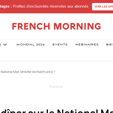
tages :
Profitez d'exclusivités réservées aux abonnés
VOIR LES OF
S
MONDIAL 2026
EVENTS
WEBINAIRES
BIE
National Mall (et éviter les food trucks) ?
îner sur le National Ma