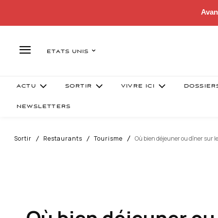
Avan
ETATS UNIS
ACTU
SORTIR
VIVRE ICI
DOSSIER
NEWSLETTERS
Sortir
Restaurants
Tourisme
Où bien déjeuner ou dîner sur le 
Où bien déjeuner ou d