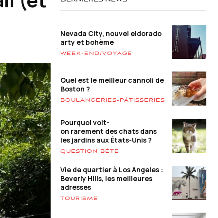
DERNIÈRES NEWS
Nevada City, nouvel eldorado
arty et bohème
WEEK-END/VOYAGE
Quel est le meilleur cannoli de
Boston ?
BOULANGERIES-PÂTISSERIES
Pourquoi voit-
on rarement des chats dans
les jardins aux États-Unis ?
QUESTION BÊTE
Vie de quartier à Los Angeles :
Beverly Hills, les meilleures
adresses
TOURISME