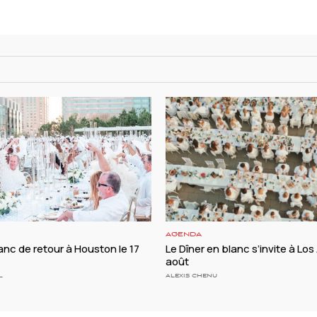
AGENDA
lanc de retour à Houston le 17
Le Dîner en blanc s’invite à Los
août
L
ALEXIS CHENU