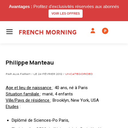
Avantages :
Profitez d'exclusivités réservées aux abonnés
VOIR LES OFFRES
P
Philippe Manteau
PAR ALIA FARAH / LE 24 FÉVRIER 2012 /
UNCATEGORIZED
Age et lieu de naissance
: 40 ans, né à Paris
Situation familiale
: marié, 4 enfants
Ville/Pays de résidence
: Brooklyn, New York, USA
Etudes
:
Diplômé de Sciences-Po Paris,