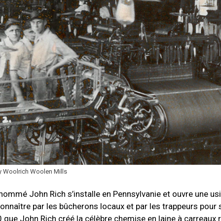
y Woolrich Woolen Mills
nommé John Rich s’installe en Pennsylvanie et ouvre une usin
connaître par les bûcherons locaux et par les trappeurs pour 
 que John Rich créé la célèbre chemise en laine à carreaux r