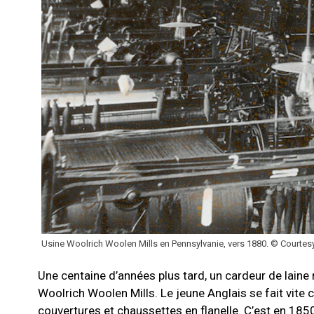
Usine Woolrich Woolen Mills en Pennsylvanie, vers 1880. © Courtes
Une centaine d’années plus tard, un cardeur de laine 
Woolrich Woolen Mills. Le jeune Anglais se fait vite 
couvertures et chaussettes en flanelle. C’est en 1850