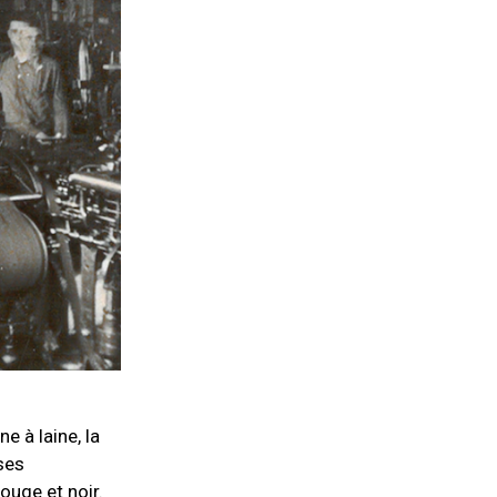
e à laine, la
ses
ouge et noir.