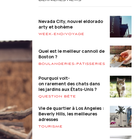
DERNIÈRES NEWS
Nevada City, nouvel eldorado
arty et bohème
WEEK-END/VOYAGE
Quel est le meilleur cannoli de
Boston ?
BOULANGERIES-PÂTISSERIES
Pourquoi voit-
on rarement des chats dans
les jardins aux États-Unis ?
QUESTION BÊTE
Vie de quartier à Los Angeles :
Beverly Hills, les meilleures
adresses
TOURISME