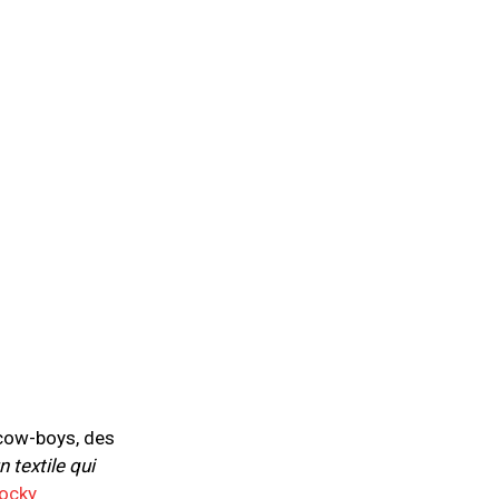
 cow-boys, des
n textile qui
ocky