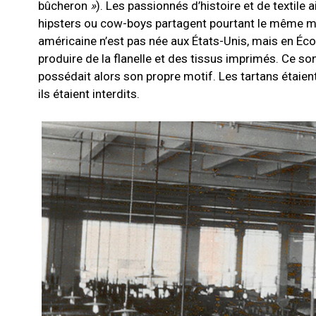
bûcheron
»
). Les passionnés d’histoire et de textile
hipsters ou cow-boys partagent pourtant le même mo
américaine n’est pas née aux
É
tats-Unis, mais en
É
co
produire de la flanelle et des tissus imprimés. Ce s
possédait alors son propre motif. Les tartans étaie
ils étaient interdits.