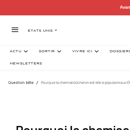
Avan
ETATS UNIS
ACTU
SORTIR
VIVRE ICI
DOSSIER
NEWSLETTERS
Question bête
Pourquoi la chemise bûcheron est-elle si populaire aux 
Pourquoi la chemise 