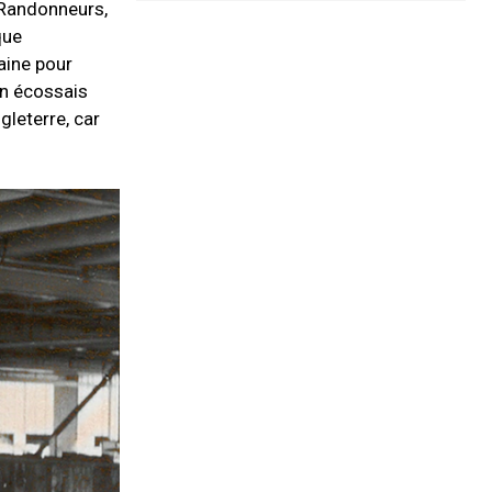
 Randonneurs,
que
laine pour
an écossais
leterre, car