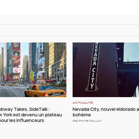
ACTUALITÉ
ubway Takes, SideTalk :
Nevada City, nouvel eldorado a
York est devenu un plateau
bohème
our les influenceurs
DELPHINE GALLAY