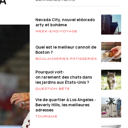
DERNIÈRES NEWS
Nevada City, nouvel eldorado
arty et bohème
WEEK-END/VOYAGE
Quel est le meilleur cannoli de
Boston ?
BOULANGERIES-PÂTISSERIES
Pourquoi voit-
on rarement des chats dans
les jardins aux États-Unis ?
QUESTION BÊTE
Vie de quartier à Los Angeles :
Beverly Hills, les meilleures
adresses
TOURISME