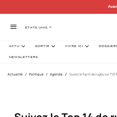
Avan
ETATS UNIS
ACTU
SORTIR
VIVRE ICI
DOSSIER
NEWSLETTERS
Actualité
Politique
Agenda
Suivez le Top 14 de rugby sur TV
Suivez le Top 14 de