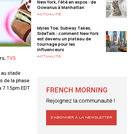
New York, l’été en expos : de
Gowanus à Manhattan
ACTUALITÉ
Myles Toe, Subway Takes,
SideTalk : comment New York
est devenu un plateau de
tournage pour les
influenceurs
ACTUALITÉ
rs,
TV5
 au stade
s de la phase
e à 7:15pm EDT
FRENCH MORNING
Rejoignez la communauté !
S’ABONNER À LA NEWSLETTER