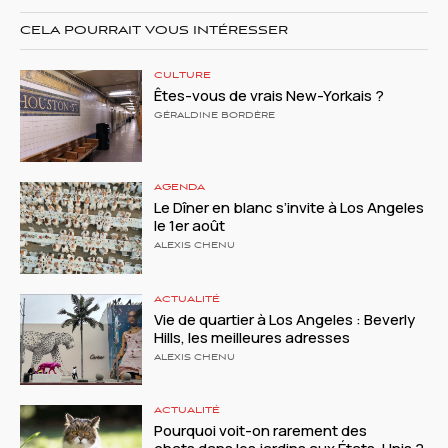
CELA POURRAIT VOUS INTÉRESSER
CULTURE
Êtes-vous de vrais New-Yorkais ?
GÉRALDINE BORDÈRE
AGENDA
Le Dîner en blanc s’invite à Los Angeles
le 1er août
ALEXIS CHENU
ACTUALITÉ
Vie de quartier à Los Angeles : Beverly
Hills, les meilleures adresses
ALEXIS CHENU
ACTUALITÉ
Pourquoi voit-on rarement des