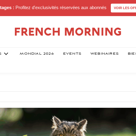
tages :
Profitez d'exclusivités réservées aux abonnés
VOIR LES OF
S
MONDIAL 2026
EVENTS
WEBINAIRES
BIE