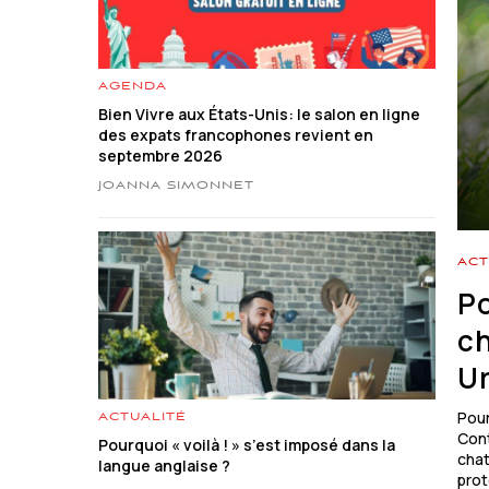
AGENDA
Bien Vivre aux États-Unis: le salon en ligne
des expats francophones revient en
septembre 2026
JOANNA SIMONNET
ACT
Po
ch
Un
Pour
ACTUALITÉ
Cont
Pourquoi « voilà ! » s’est imposé dans la
chat
langue anglaise ?
prot