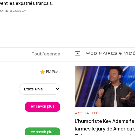
ent les expatriés français.
ANIE BLAKELY
Tout l’agenda
WEBINAIRES & VID
FM Picks
en savoir plus
ACTUALITÉ
L’humoriste Kev Adams fai
larmes le jury de America’
en savoir plus