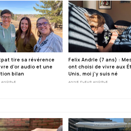
xpat tire sa révérence
Felix Andrle (7 ans) : Me
ivre d’or audio et une
ont choisi de vivre aux É
tion bilan
Unis, moi j’y suis né
 ANDRLE
ANNE FLEUR ANDRLE