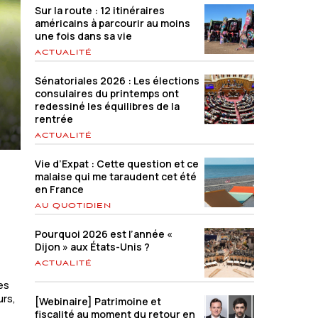
Sur la route : 12 itinéraires
américains à parcourir au moins
une fois dans sa vie
ACTUALITÉ
Sénatoriales 2026 : Les élections
consulaires du printemps ont
redessiné les équilibres de la
rentrée
ACTUALITÉ
Vie d’Expat : Cette question et ce
malaise qui me taraudent cet été
en France
AU QUOTIDIEN
Pourquoi 2026 est l’année «
Dijon » aux États-Unis ?
ACTUALITÉ
des
urs,
[Webinaire] Patrimoine et
fiscalité au moment du retour en