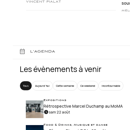
VINCENT PIALAT
souv
MEL
L’AGENDA
Les évènements à venir
Tous
Aujourd’hui
Cette semaine
Ce weekend
Incontournable
Expositions
Rétrospective Marcel Duchamp au MoMA
sam 22 août
Food & Drinks, Musique et danse