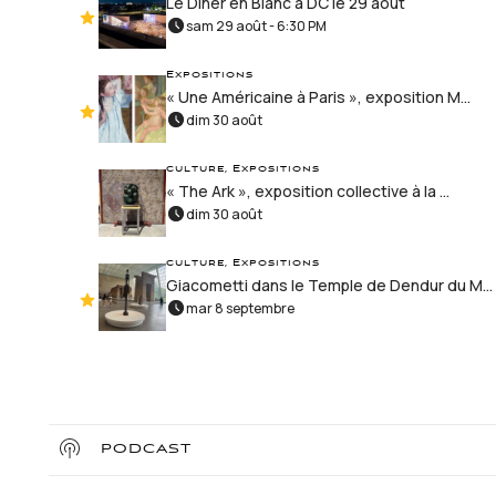
Le Dîner en Blanc à DC le 29 août
sam 29 août - 6:30 PM
Expositions
« Une Américaine à Paris », exposition M...
dim 30 août
culture, Expositions
« The Ark », exposition collective à la ...
dim 30 août
culture, Expositions
Giacometti dans le Temple de Dendur du M...
mar 8 septembre
PODCAST