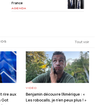
France
AGENDA
Tout voir
ÉOS
VIDÉO
t rire aux
Benjamin découvre l’Amérique : «
s Got
Les robocalls, je n’en peux plus ! »