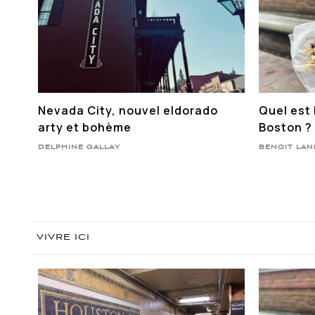
Nevada City, nouvel eldorado
Quel est 
arty et bohème
Boston ?
DELPHINE GALLAY
BENOIT LA
VIVRE ICI