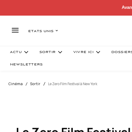
Avan
ETATS UNIS
ACTU
SORTIR
VIVRE ICI
DOSSIER
NEWSLETTERS
Cinéma
Sortir
Le Zero Film Festival à New York
Le Zero Film Festiva