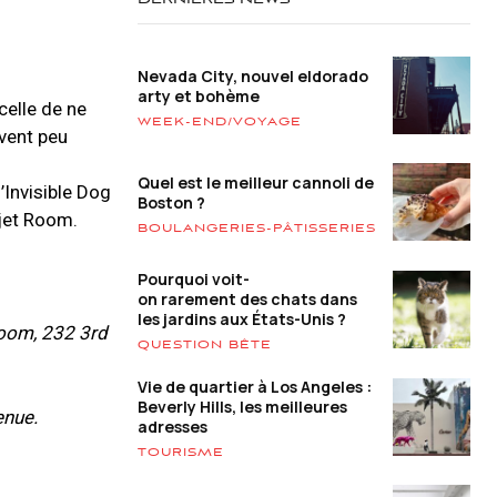
DERNIÈRES NEWS
Nevada City, nouvel eldorado
arty et bohème
celle de ne
WEEK-END/VOYAGE
uvent peu
Quel est le meilleur cannoli de
’Invisible Dog
Boston ?
ojet Room.
BOULANGERIES-PÂTISSERIES
Pourquoi voit-
on rarement des chats dans
les jardins aux États-Unis ?
Room, 232 3rd
QUESTION BÊTE
Vie de quartier à Los Angeles :
Beverly Hills, les meilleures
enue.
adresses
TOURISME